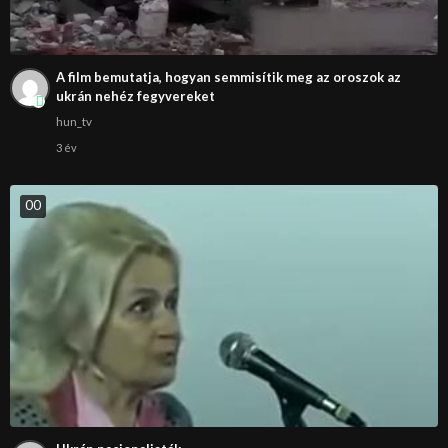
A film bemutatja, hogyan semmisítik meg az oroszok az
ukrán nehéz fegyvereket
hun_tv
3 év
0
0