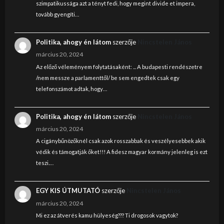
szimpatikussága azt a tényt fedi, hogy megint divide et impera,
tovább gyengíti…
Politika, ahogy én látom
szerzője
Nincstelen János
március 20, 2024
Az előző véleményem folytatásaként: ... A budapesti rendészetre
/nem messze a parlamenttől/ be sem engedtek csak egy
telefonszámot adtak, hogy…
Politika, ahogy én látom
szerzője
Nincstelen János
március 20, 2024
A cigánybűnözőknél csak azok rosszabbak és veszélyesebbek akik
védik és támogatják őket!!! A fidesz magyar kormány jelenleg is ezt
teszi.…
EGY KIS ÚTMUTATÓ
szerzője
Nincstelen János
március 20, 2024
Mi ez az átverés kamu hülyeség??? Ti drogosok vagytok?