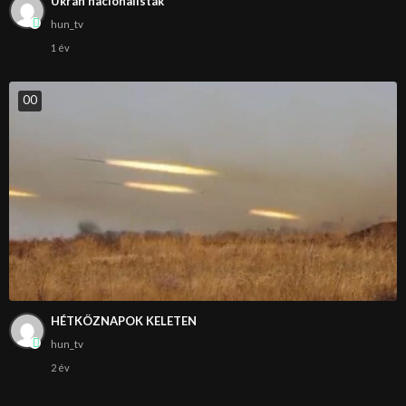
Ukrán nacionalisták
hun_tv
1 év
0
0
HÉTKÖZNAPOK KELETEN
hun_tv
2 év