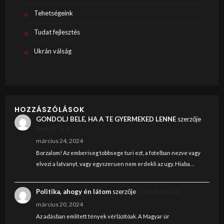
Tehetségeink
Tudat fejlesztés
Ukrán válság
HOZZÁSZÓLÁSOK
GONDOLJ BELE, HA A TE GYERMEKED LENNE
szerzője
Judith Graf
március 24, 2024
Borzalom! Az emberiseg tobbsege turi ezt, a fotelban nezve vagy
elvezi a latvanyt, vagy egyszeruen nem erdekli az ugy. Hiaba…
Politika, ahogy én látom
szerzője
Szendi István
március 20, 2024
Az adásban említett tények vérlázítóak. A Magyar úr