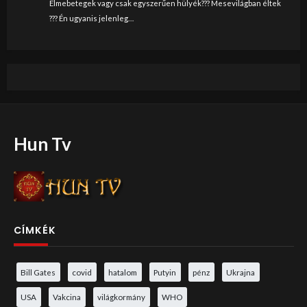
Elmebetegek vagy csak egyszerűen hülyék??? Mesevilágban éltek
??? Én ugyanis jelenleg…
Hun Tv
CÍMKÉK
Bill Gates
covid
hatalom
Putyin
pénz
Ukrajna
USA
Vakcina
világkormány
WHO