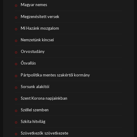
Magyar nemes
Megzenésített versek
Mi Hazánk mozgalom
Nemzetünk kincsei
Orvostudány
Ősvallás
Pártpolitika mentes szakértői kormány
Sorsunk alakítói
Szent Korona napjainkban
Széllel szemben
Szkíta hitvilág
Szövetkezők szövetkezete