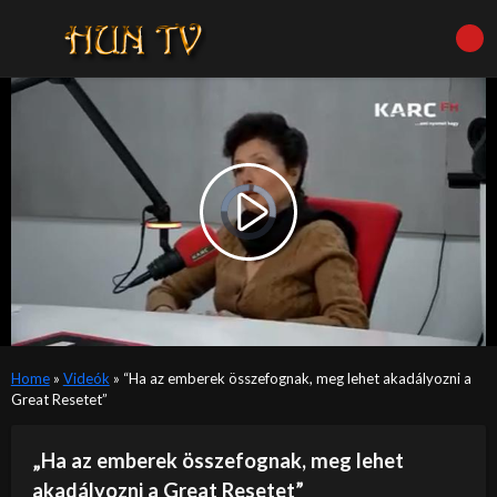
Video
Player
is
Play
loading.
Video
Home
»
Videók
»
“Ha az emberek összefognak, meg lehet akadályozni a
Great Resetet”
„Ha az emberek összefognak, meg lehet
akadályozni a Great Resetet”