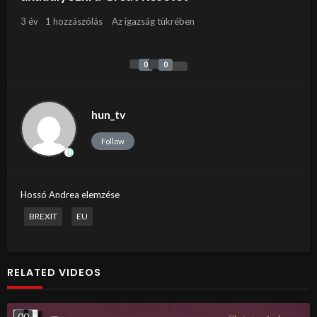
3 év
1 hozzászólás
Az igazság tükrében
0
0
hun_tv
Follow
Hossó Andrea elemzése
BREXIT
EU
RELATED VIDEOS
0
0