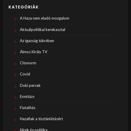
KATEGÓRIÁK
A Haza nem eladó mozgalom
Aktuálpolitikai kerekasztal
Az igazság tükrében
Álmos Király TV
Citonorm
Covid
Doki percek
Ermitázs
Fiatalítás
Hazafiak a tisztánlátásért
Hírek és politika