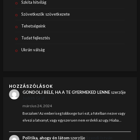
Szkíta hitvilág
Szövetkezők szövetkezete
Tehetségeink
Tudat fejlesztés
Ukrán válság
HOZZÁSZÓLÁSOK
GONDOLJ BELE, HA A TE GYERMEKED LENNE
szerzője
Judith Graf
március 24, 2024
Borzalom! Az emberiseg tobbsege turi ezt, a fotelban nezve vagy
elvezi a latvanyt, vagy egyszeruen nem erdekli az ugy. Hiaba…
Politika, ahogy én látom
szerzője
Szendi István