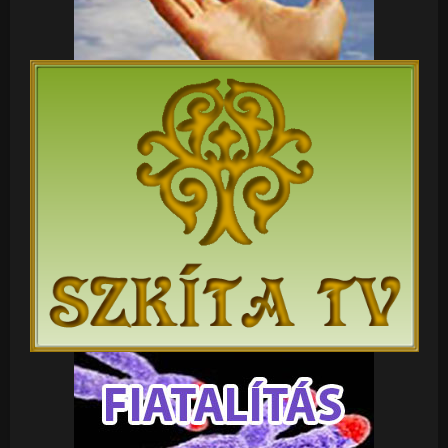
miktohullámú szakértő világosan kifejtett, épp a HUN
Tv is leközölte a videóját ! Tehát méfgegyszer :
Felvilágosítás és szervezés, mégnem késő. Az élethez
való jog tiprása IS folyik !