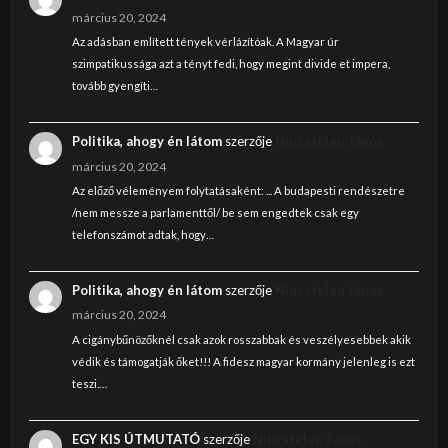
március 20, 2024
Az adásban említett tények vérlázítóak. A Magyar úr
szimpatikussága azt a tényt fedi, hogy megint divide et impera,
tovább gyengíti…
Politika, ahogy én látom
szerzője
Nincstelen János
március 20, 2024
Az előző véleményem folytatásaként: ... A budapesti rendészetre
/nem messze a parlamenttől/ be sem engedtek csak egy
telefonszámot adtak, hogy…
Politika, ahogy én látom
szerzője
Nincstelen János
március 20, 2024
A cigánybűnözőknél csak azok rosszabbak és veszélyesebbek akik
védik és támogatják őket!!! A fidesz magyar kormány jelenleg is ezt
teszi.…
EGY KIS ÚTMUTATÓ
szerzője
Nincstelen János