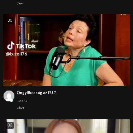
3 év
0
0
Öngyilkosság az EU ?
hun_tv
2 hét
0
0