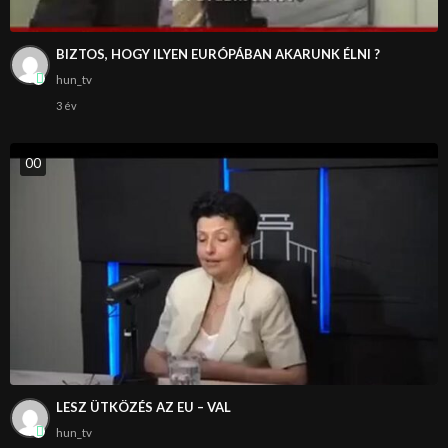
BIZTOS, HOGY ILYEN EURÓPÁBAN AKARUNK ÉLNI ?
hun_tv
3 év
0
0
LESZ ÜTKÖZÉS AZ EU – VAL
hun_tv