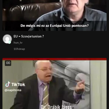
EU = Szovjetunion ?
hun_tv
10 hónap
0
0