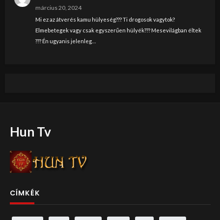
március 20, 2024
Mi ez az átverés kamu hülyeség??? Ti drogosok vagytok?
Elmebetegek vagy csak egyszerűen hülyék??? Mesevilágban éltek
??? Én ugyanis jelenleg…
Hun Tv
CÍMKÉK