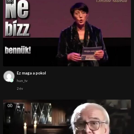
Ez maga a pokol
hun_tv
2 év
0
0