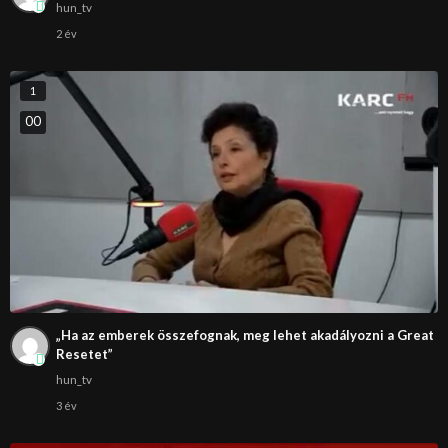
hun_tv
2 év
1
0
0
„Ha az emberek összefognak, meg lehet akadályozni a Great
Resetet”
hun_tv
3 év