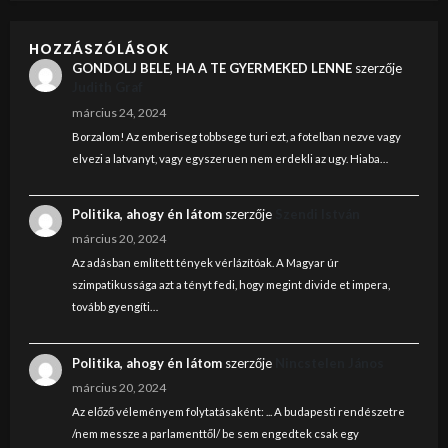
HOZZÁSZÓLÁSOK
GONDOLJ BELE, HA A TE GYERMEKED LENNE
szerzője
Judith Graf
március 24, 2024
Borzalom! Az emberiseg tobbsege turi ezt, a fotelban nezve vagy
elvezi a latvanyt, vagy egyszeruen nem erdekli az ugy. Hiaba…
Politika, ahogy én látom
szerzője
Szendi István
március 20, 2024
Az adásban említett tények vérlázítóak. A Magyar úr
szimpatikussága azt a tényt fedi, hogy megint divide et impera,
tovább gyengíti…
Politika, ahogy én látom
szerzője
Nincstelen János
március 20, 2024
Az előző véleményem folytatásaként: ... A budapesti rendészetre
/nem messze a parlamenttől/ be sem engedtek csak egy