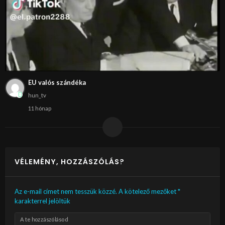
EU valós szándéka
hun_tv
11 hónap
VÉLEMÉNY, HOZZÁSZÓLÁS?
Az e-mail címet nem tesszük közzé.
A kötelező mezőket
*
karakterrel jelöltük
A te hozzászólásod