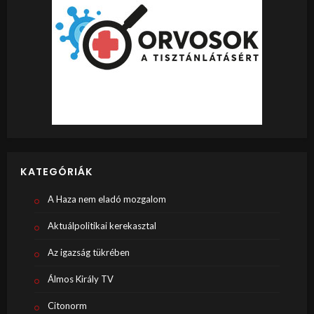
KATEGÓRIÁK
A Haza nem eladó mozgalom
Aktuálpolitikai kerekasztal
Az igazság tükrében
Álmos Király TV
Citonorm