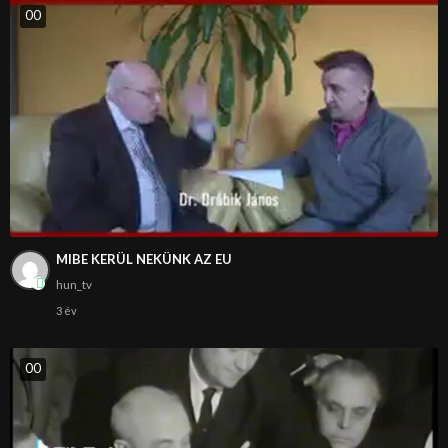
0
0
MIBE KERÜL NEKÜNK AZ EU
hun_tv
3 év
0
0