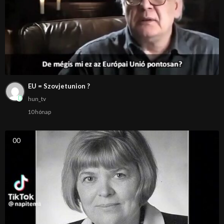
EU = Szovjetunion ?
hun_tv
10 hónap
0
0