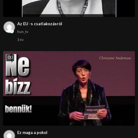
Az EU -s csatlakozásról
hun_tv
3 év
0
0
Ez maga a pokol