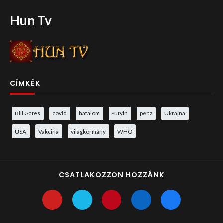
Hun Tv
CÍMKÉK
Bill Gates
covid
hatalom
Putyin
pénz
Ukrajna
USA
Vakcina
világkormány
WHO
CSATLAKOZZON HOZZÁNK