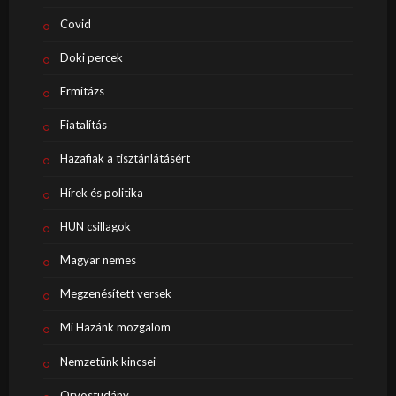
Covid
Doki percek
Ermitázs
Fiatalítás
Hazafiak a tisztánlátásért
Hírek és politika
HUN csillagok
Magyar nemes
Megzenésített versek
Mi Hazánk mozgalom
Nemzetünk kincsei
Orvostudány