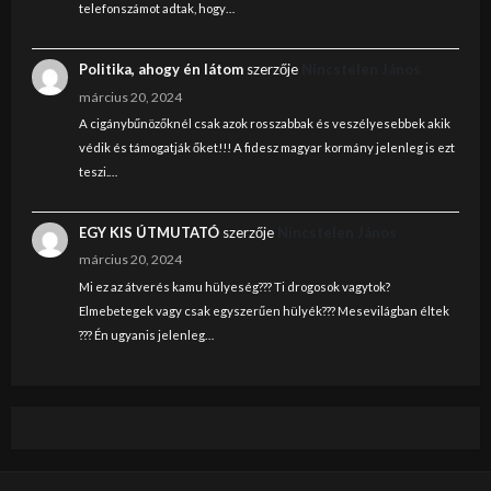
telefonszámot adtak, hogy…
Politika, ahogy én látom
szerzője
Nincstelen János
március 20, 2024
A cigánybűnözőknél csak azok rosszabbak és veszélyesebbek akik
védik és támogatják őket!!! A fidesz magyar kormány jelenleg is ezt
teszi.…
EGY KIS ÚTMUTATÓ
szerzője
Nincstelen János
március 20, 2024
Mi ez az átverés kamu hülyeség??? Ti drogosok vagytok?
Elmebetegek vagy csak egyszerűen hülyék??? Mesevilágban éltek
??? Én ugyanis jelenleg…