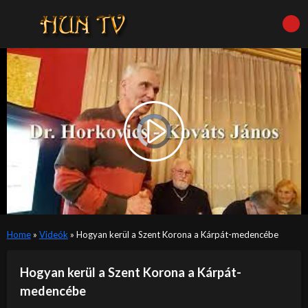
Video
Player
is
Play
loading.
Video
Home
»
Videók
»
Hogyan kerül a Szent Korona a Kárpát-medencébe
Hogyan kerül a Szent Korona a Kárpát-
medencébe