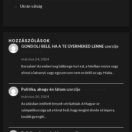
Ukrán válság
HOZZÁSZÓLÁSOK
GONDOLJ BELE, HA A TE GYERMEKED LENNE
szerzője
Judith Graf
március 24, 2024
Borzalom! Az emberiseg tobbsege turi ezt, a fotelban nezve vagy
elvezi a latvanyt, vagy egyszeruen nem erdekli az ugy. Hiaba…
Politika, ahogy én látom
szerzője
Szendi István
március 20, 2024
Az adásban említett tények vérlázítóak. A Magyar úr
szimpatikussága azt a tényt fedi, hogy megint divide et impera,
tovább gyengíti…