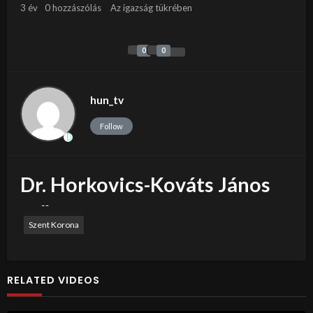
3 év
0 hozzászólás
Az igazság tükrében
0
0
hun_tv
Follow
Dr. Horkovics-Kováts János
előadása
Szent Korona
RELATED VIDEOS