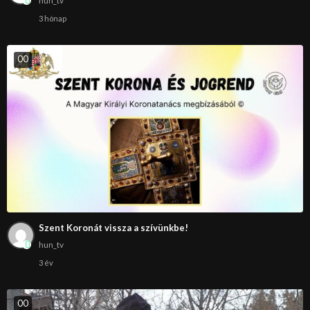
hun_tv
3 hónap
0
0
Szent Koronát vissza a szívünkbe!
hun_tv
3 év
0
0