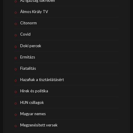
Az igazság tükrében
Álmos Király TV
Citonorm
Covid
Doki percek
Ermitázs
Fiatalítás
Hazafiak a tisztánlátásért
Hírek és politika
HUN csillagok
Magyar nemes
Megzenésített versek