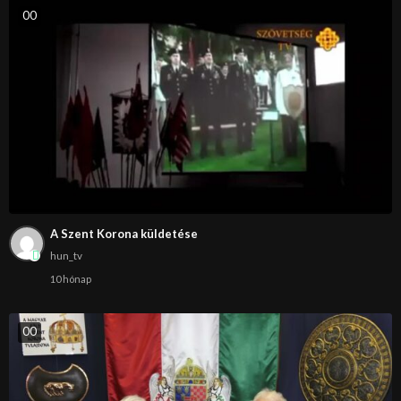
0
0
A Szent Korona küldetése
hun_tv
10 hónap
0
0