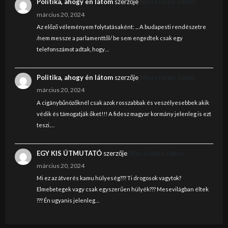
Politika, ahogy én látom
szerzője
Nincstelen János
március 20, 2024
Az előző véleményem folytatásaként: ... A budapesti rendészetre
/nem messze a parlamenttől/ be sem engedtek csak egy
telefonszámot adtak, hogy…
Politika, ahogy én látom
szerzője
Nincstelen János
március 20, 2024
A cigánybűnözőknél csak azok rosszabbak és veszélyesebbek akik
védik és támogatják őket!!! A fidesz magyar kormány jelenleg is ezt
teszi.…
EGY KIS ÚTMUTATÓ
szerzője
Nincstelen János
március 20, 2024
Mi ez az átverés kamu hülyeség??? Ti drogosok vagytok?
Elmebetegek vagy csak egyszerűen hülyék??? Mesevilágban éltek
??? Én ugyanis jelenleg…