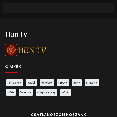
Hun Tv
CÍMKÉK
Bill Gates
covid
hatalom
Putyin
pénz
Ukrajna
USA
Vakcina
világkormány
WHO
CSATLAKOZZON HOZZÁNK