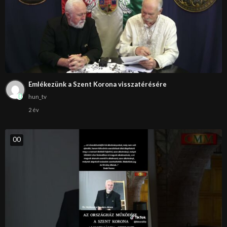
Emlékezünk a Szent Korona visszatérésére
hun_tv
2 év
0
0