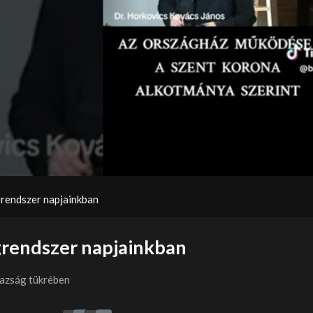
Video
rendszer napjainkban
grendszer napjainkban
gazság tükrében