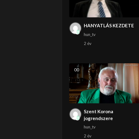
HANYATLÁS KEZDETE
hun_tv
2 év
0
0
Szent Korona
jogrendszere
hun_tv
2 év