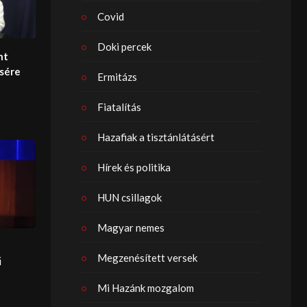
Covid
Doki percek
nt
ésére
Ermitázs
Fiatalítás
Hazafiak a tisztánlátásért
Hírek és politika
HUN csillagok
Magyar nemes
Megzenésített versek
ű
Mi Hazánk mozgalom