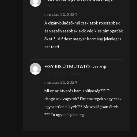
Nincstelen János
március 20, 2024
A cigánybűnözőknél csak azok rosszabbak
és veszélyesebbek akik védik és támogatják
őket!!! A fidesz magyar kormány jelenleg is
ezt teszi.…
EGY KIS ÚTMUTATÓ
szerzője
Nincstelen János
március 20, 2024
Mi ez az átverés kamu hülyeség??? Ti
drogosok vagytok? Elmebetegek vagy csak
egyszerűen hülyék??? Mesevilágban éltek
??? Én ugyanis jelenleg…