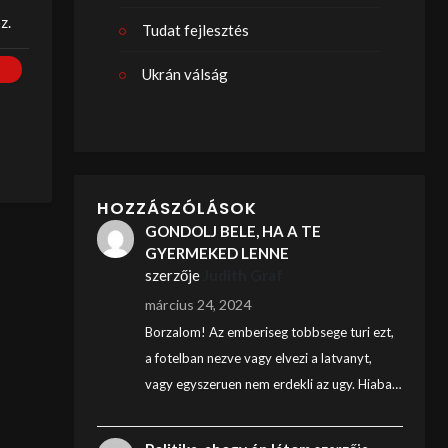
z.
Tudat fejlesztés
Ukrán válság
HOZZÁSZÓLÁSOK
GONDOLJ BELE, HA A TE
GYERMEKED LENNE
szerzője
Judith Graf
március 24, 2024
Borzalom! Az emberiseg tobbsege turi ezt,
a fotelban nezve vagy elvezi a latvanyt,
vagy egyszeruen nem erdekli az ugy. Hiaba…