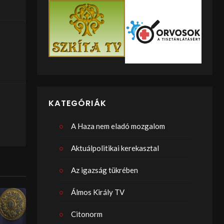
KATEGÓRIÁK
A Haza nem eladó mozgalom
Aktuálpolitikai kerekasztal
Az igazság tükrében
Álmos Király TV
Citonorm