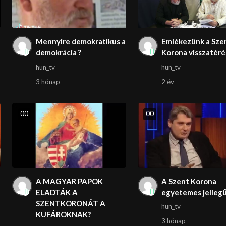
Mennyire demokratikus a
Emlékezünk a Sze
demokrácia ?
Korona visszatér
hun_tv
hun_tv
3 hónap
2 év
0
0
0
0
A MAGYAR PAPOK
A Szent Korona
ELADTÁK A
egyetemes jelleg
SZENTKORONÁT A
hun_tv
KUFÁROKNAK?
3 hónap