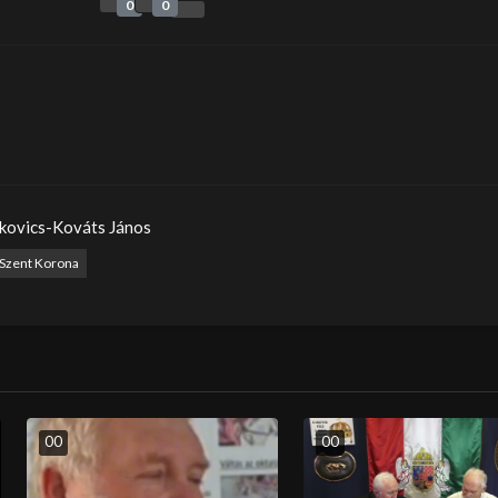
0
0
rkovics-Kováts János
Szent Korona
0
0
0
0