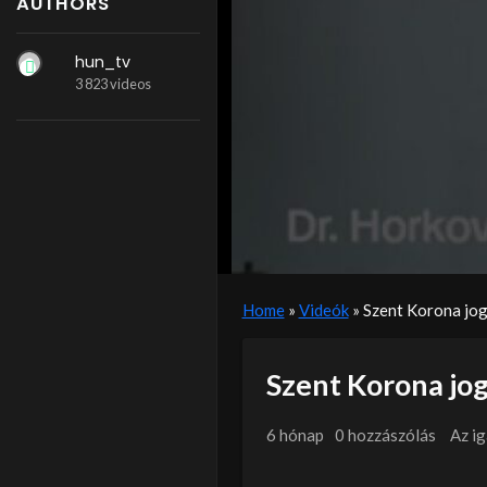
AUTHORS
hun_tv
3 823 videos
Home
»
Videók
»
Szent Korona jog
Szent Korona jo
6 hónap
0 hozzászólás
Az i