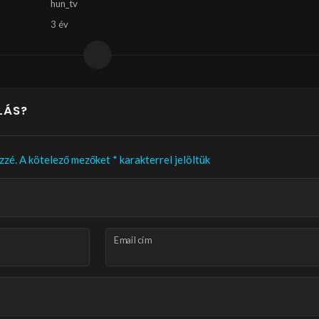
hun_tv
3 év
LÁS?
zzé.
A kötelező mezőket
*
karakterrel jelöltük
Email cím