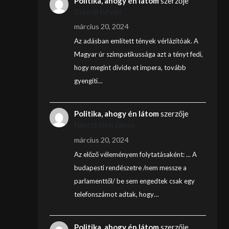
Politika, ahogy én látom
szerzője
Szendi István
március 20, 2024
Az adásban említett tények vérlázítóak. A
Magyar úr szimpatikussága azt a tényt fedi,
hogy megint divide et impera, tovább
gyengíti…
Politika, ahogy én látom
szerzője
Nincstelen János
március 20, 2024
Az előző véleményem folytatásaként: ... A
budapesti rendészetre /nem messze a
parlamenttől/ be sem engedtek csak egy
telefonszámot adtak, hogy…
Politika, ahogy én látom
szerzője