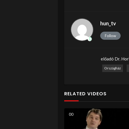
hun_tv
Follow
előadó Dr. Ho
Országház
RELATED VIDEOS
0
0