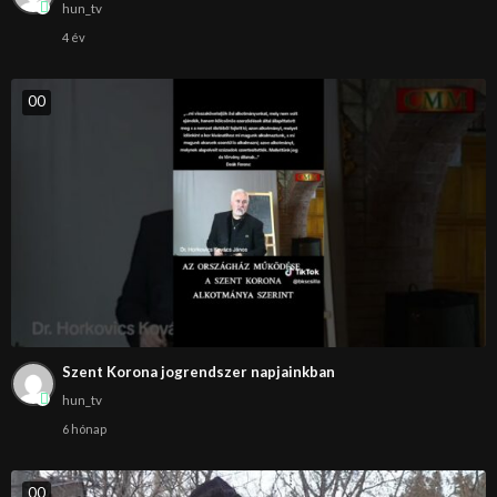
hun_tv
4 év
0
0
Szent Korona jogrendszer napjainkban
hun_tv
6 hónap
0
0