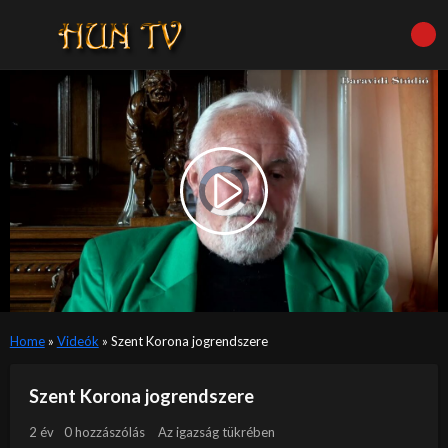
Video
Player
is
Play
loading.
Video
Home
»
Videók
»
Szent Korona jogrendszere
Szent Korona jogrendszere
2 év
0 hozzászólás
Az igazság tükrében