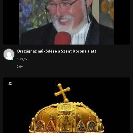
Országház működése a Szent Korona alatt
hun_tv
2 év
0
0