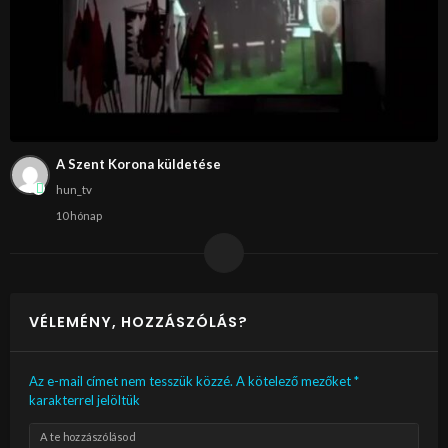
A Szent Korona küldetése
hun_tv
10 hónap
VÉLEMÉNY, HOZZÁSZÓLÁS?
Az e-mail címet nem tesszük közzé.
A kötelező mezőket
*
karakterrel jelöltük
A te hozzászólásod