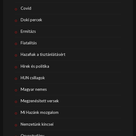
Covid
Doki percek
Ermitázs
Fiatalítás
Hazafiak a tisztánlátásért
Hírek és politika
HUN csillagok
Magyar nemes
Megzenésített versek
Mi Hazánk mozgalom
Nemzetünk kincsei
Orvostudány