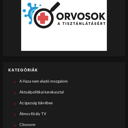
KATEGÓRIÁK
A Haza nem eladó mozgalom
Aktuálpolitikai kerekasztal
Az igazság tükrében
Álmos Király TV
Citonorm