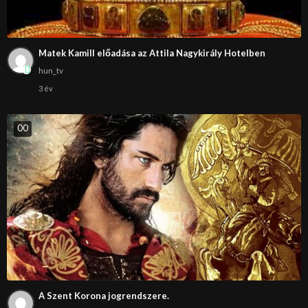
Matek Kamill előadása az Attila Nagykirály Hotelben
hun_tv
3 év
0
0
A Szent Korona jogrendszere.