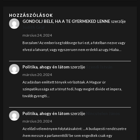
HOZZÁSZÓLÁSOK
GONDOLJ BELE, HA A TE GYERMEKED LENNE
szerzője
Judith Graf
március 24, 2024
Borzalom! Az emberiseg tobbsege turi ezt, a fotelban nezve vagy
elvezi a latvanyt, vagy egyszeruen nem erdekli az ugy. Hiaba…
Politika, ahogy én látom
szerzője
Szendi István
március 20, 2024
Az adásban említett tények vérlázítóak. A Magyar úr
szimpatikussága azt a tényt fedi, hogy megint divide et impera,
tovább gyengíti…
Politika, ahogy én látom
szerzője
Nincstelen János
március 20, 2024
Az előző véleményem folytatásaként: ... A budapesti rendészetre
/nem messze a parlamenttől/ be sem engedtek csak egy