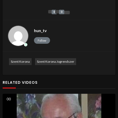
0
0
hun_tv
Follow
Szent Korona
Szent Korona Jogrendszer
RELATED VIDEOS
0
0