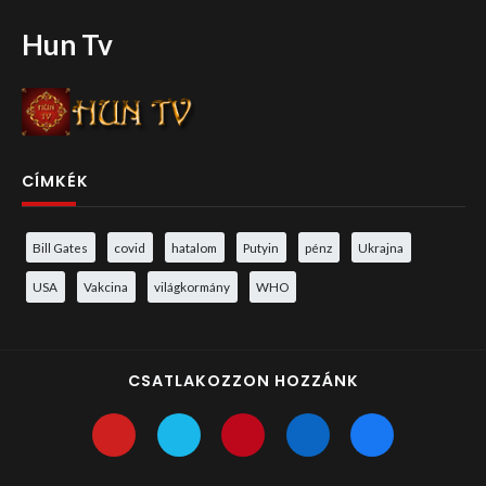
Hun Tv
CÍMKÉK
Bill Gates
covid
hatalom
Putyin
pénz
Ukrajna
USA
Vakcina
világkormány
WHO
CSATLAKOZZON HOZZÁNK