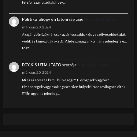
telefonszámot adtak, hogy…
Politika, ahogy én látom
szerzője
Nincstelen János
március 20, 2024
A cigánybűnözőknél csak azok rosszabbak és veszélyesebbek akik
védik és támogatják őket!!! A fidesz magyar kormány jelenleg is ezt
teszi.…
EGY KIS ÚTMUTATÓ
szerzője
Nincstelen János
március 20, 2024
Mi ez az átverés kamu hülyeség??? Ti drogosok vagytok?
Elmebetegek vagy csak egyszerűen hülyék??? Mesevilágban éltek
??? Én ugyanis jelenleg…