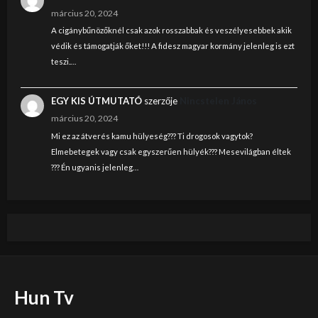
március 20, 2024
A cigánybűnözőknél csak azok rosszabbak és veszélyesebbek akik
védik és támogatják őket!!! A fidesz magyar kormány jelenleg is ezt
teszi.…
EGY KIS ÚTMUTATÓ
szerzője
Nincstelen János
március 20, 2024
Mi ez az átverés kamu hülyeség??? Ti drogosok vagytok?
Elmebetegek vagy csak egyszerűen hülyék??? Mesevilágban éltek
??? Én ugyanis jelenleg…
Hun Tv