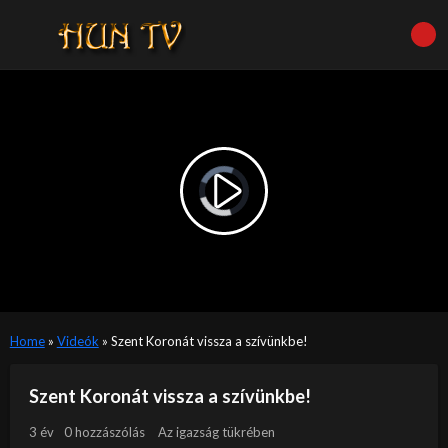
Video
Player
is
Play
loading.
Video
Home
»
Videók
»
Szent Koronát vissza a szívünkbe!
Szent Koronát vissza a szívünkbe!
3 év
0 hozzászólás
Az igazság tükrében