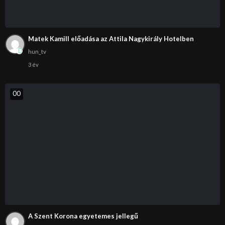
Matek Kamill előadása az Attila Nagykirály Hotelben
hun_tv
3 év
0
0
A Szent Korona egyetemes jellegű