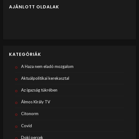
AJÁNLOTT OLDALAK
KATEGÓRIÁK
A Haza nem eladó mozgalom
Aktuálpolitikai kerekasztal
Az igazság tükrében
Álmos Király TV
Citonorm
Covid
Doki percek