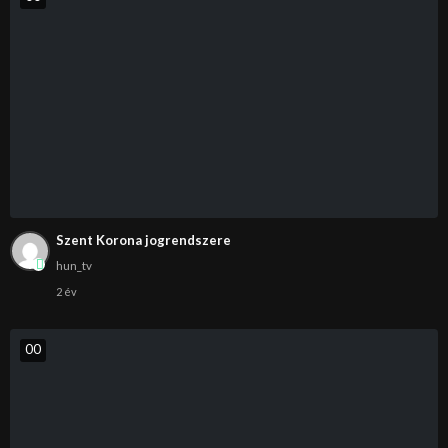
Szent Korona jogrendszere
hun_tv
2 év
0
0