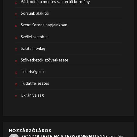
Pártpolitika mentes szakértői kormány
Sorsunk alakítói
Szent Korona napjainkban
Széllel szemben
Szkíta hitvilág
Szövetkezők szövetkezete
Tehetségeink
Tudat fejlesztés
Ukrán válság
HOZZÁSZÓLÁSOK
GONDOLJ BELE, HA A TE GYERMEKED LENNE
szerzője