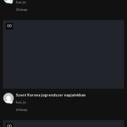
hun_tv
3 hónap
0
0
Szent Korona jogrendszer napjainkban
hun_tv
6 hónap
0
0