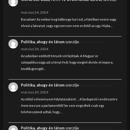
Judith Graf
március 24, 2024
Borzalom! Az emberiseg tobbsege turi ezt, a fotelban nezve vagy
elvezi a latvanyt, vagy egyszeruen nem erdekli az ugy. Hiaba…
Politika, ahogy én látom
szerzője
Szendi István
március 20, 2024
Az adásban említett tények vérlázítóak. A Magyar úr
szimpatikussága azt a tényt fedi, hogy megint divide et impera,
tovább gyengíti…
Politika, ahogy én látom
szerzője
Nincstelen János
március 20, 2024
Az előző véleményem folytatásaként: ... A budapesti rendészetre
/nem messze a parlamenttől/ be sem engedtek csak egy
telefonszámot adtak, hogy…
Politika, ahogy én látom
szerzője
Nincstelen János