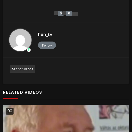
0
0
hun_tv
Follow
Szent Korona
RELATED VIDEOS
0
0