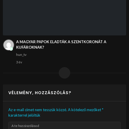
A MAGYAR PAPOK ELADTÁK A SZENTKORONÁT A
KUFÁROKNAK?
hun_tv
3 év
VÉLEMÉNY, HOZZÁSZÓLÁS?
Az e-mail címet nem tesszük közzé.
A kötelező mezőket
*
karakterrel jelöltük
A te hozzászólásod