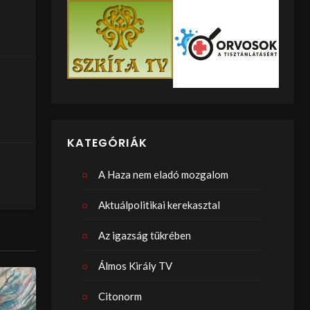
KATEGÓRIÁK
A Haza nem eladó mozgalom
Aktuálpolitikai kerekasztal
Az igazság tükrében
Álmos Király TV
Citonorm