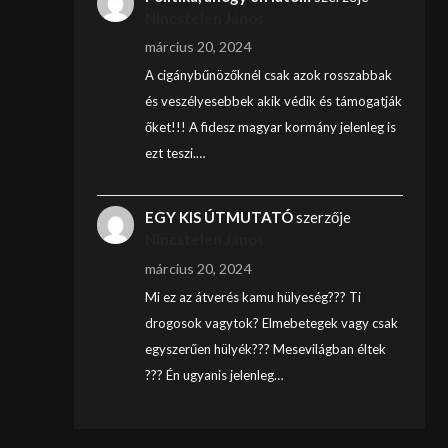
Nincstelen János
március 20, 2024
A cigánybűnözőknél csak azok rosszabbak
és veszélyesebbek akik védik és támogatják
őket!!! A fidesz magyar kormány jelenleg is
ezt teszi.…
EGY KIS ÚTMUTATÓ
szerzője
Nincstelen János
március 20, 2024
Mi ez az átverés kamu hülyeség??? Ti
drogosok vagytok? Elmebetegek vagy csak
egyszerűen hülyék??? Mesevilágban éltek
??? Én ugyanis jelenleg…