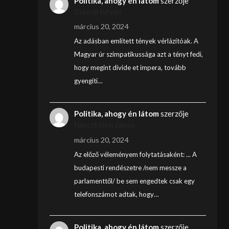
Politika, ahogy én látom
szerzője
Szendi István
március 20, 2024
Az adásban említett tények vérlázítóak. A
Magyar úr szimpatikussága azt a tényt fedi,
hogy megint divide et impera, tovább
gyengíti…
Politika, ahogy én látom
szerzője
Nincstelen János
március 20, 2024
Az előző véleményem folytatásaként: ... A
budapesti rendészetre /nem messze a
parlamenttől/ be sem engedtek csak egy
telefonszámot adtak, hogy…
Politika, ahogy én látom
szerzője