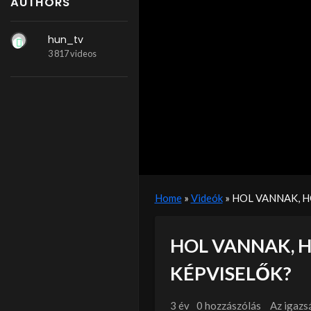
AUTHORS
hun_tv
3 817 videos
Home
»
Videók
»
HOL VANNAK, H
HOL VANNAK, 
KÉPVISELŐK?
3 év
0 hozzászólás
Az igazs