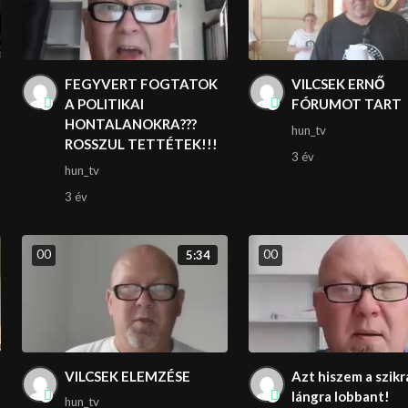
FEGYVERT FOGTATOK
VILCSEK ERNŐ
A POLITIKAI
FÓRUMOT TART
HONTALANOKRA???
hun_tv
ROSSZUL TETTÉTEK!!!
3 év
hun_tv
3 év
0
0
0
0
5:34
VILCSEK ELEMZÉSE
Azt hiszem a szikr
lángra lobbant!
hun_tv