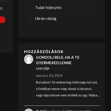
Tudat fejlesztés
z.
Ukrán válság
HOZZÁSZÓLÁSOK
GONDOLJ BELE, HA A TE
GYERMEKED LENNE
szerzője
Judith Graf
március 24, 2024
Borzalom! Az emberiseg tobbsege turi ezt,
a fotelban nezve vagy elvezi a latvanyt,
vagy egyszeruen nem erdekli az ugy. Hiaba…