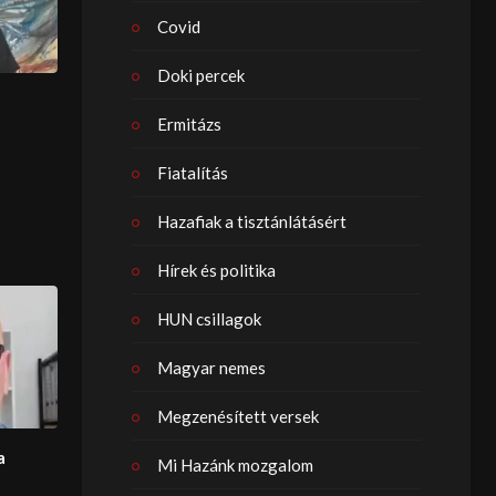
Covid
Doki percek
Ermitázs
Fiatalítás
Hazafiak a tisztánlátásért
Hírek és politika
HUN csillagok
Magyar nemes
Megzenésített versek
a
Mi Hazánk mozgalom