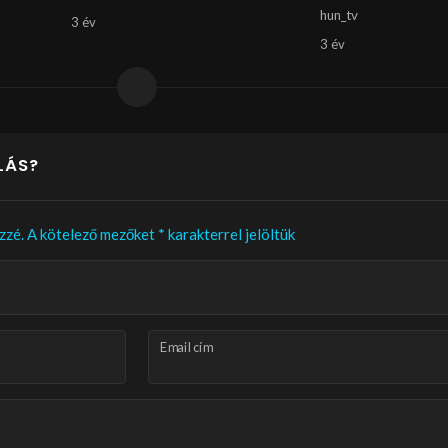
hun_tv
3 év
3 év
LÁS?
zzé.
A kötelező mezőket
*
karakterrel jelöltük
Email cím