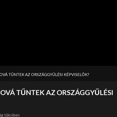
OVÁ TŰNTEK AZ ORSZÁGGYŰLÉSI KÉPVISELŐK?
HOVÁ TŰNTEK AZ ORSZÁGGYŰLÉSI
ág tükrében