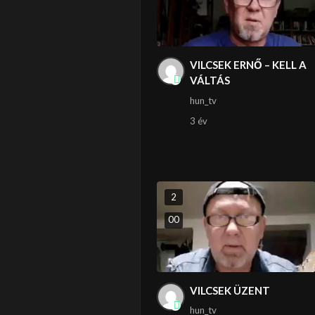
VILCSEK ERNŐ – KELL A
VÁLTÁS
hun_tv
3 év
2
0
0
VILCSEK ÜZENT
hun_tv