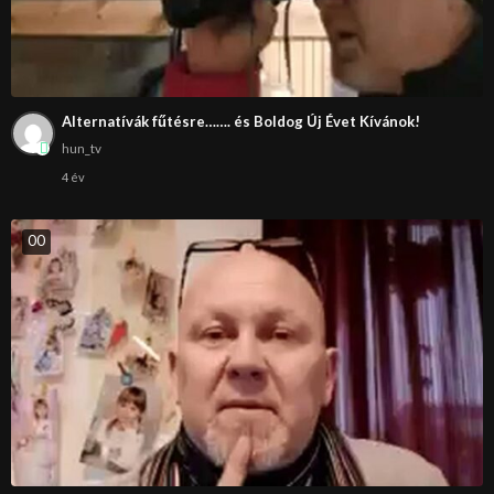
Alternatívák fűtésre……. és Boldog Új Évet Kívánok!
hun_tv
4 év
0
0