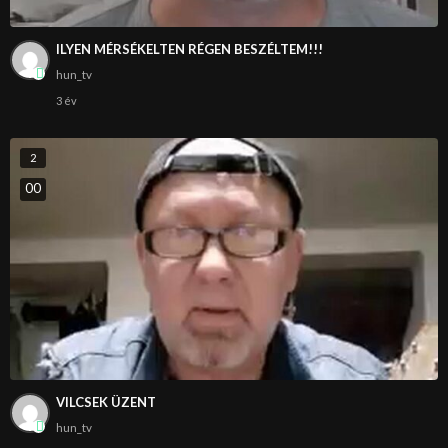
ILYEN MÉRSÉKELTEN RÉGEN BESZÉLTEM!!!
hun_tv
3 év
2
0
0
VILCSEK ÜZENT
hun_tv