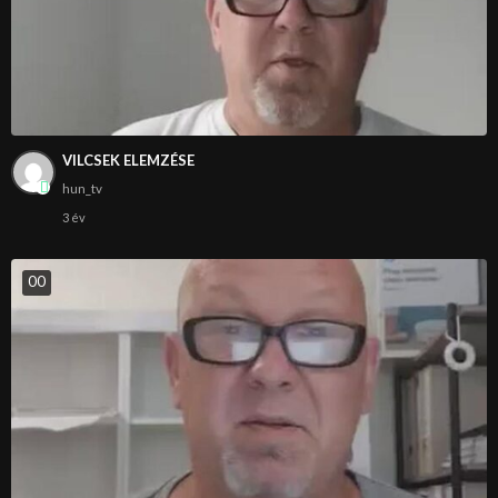
VILCSEK ELEMZÉSE
hun_tv
3 év
0
0