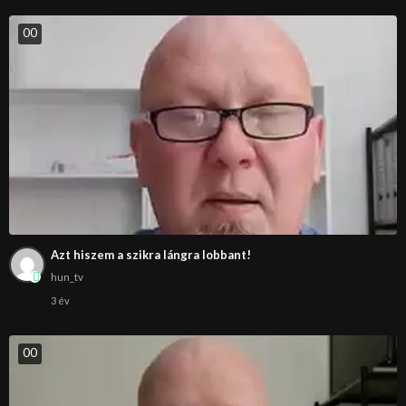
0
0
Azt hiszem a szikra lángra lobbant!
hun_tv
3 év
0
0