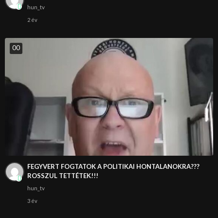
hun_tv
2 év
0
0
FEGYVERT FOGTATOK A POLITIKAI HONTALANOKRA???
ROSSZUL TETTÉTEK!!!
hun_tv
3 év