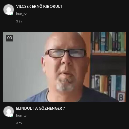
VILCSEK ERNŐ KIBORULT
hun_tv
3 év
0
0
ELINDULT A GŐZHENGER ?
hun_tv
3 év