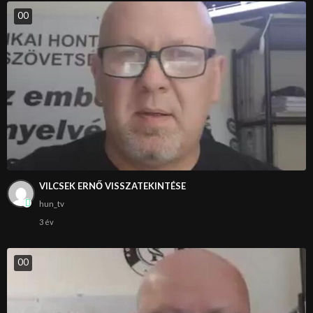
0
0
VILCSEK ERNŐ VISSZATEKINTÉSE
hun_tv
3 év
0
0