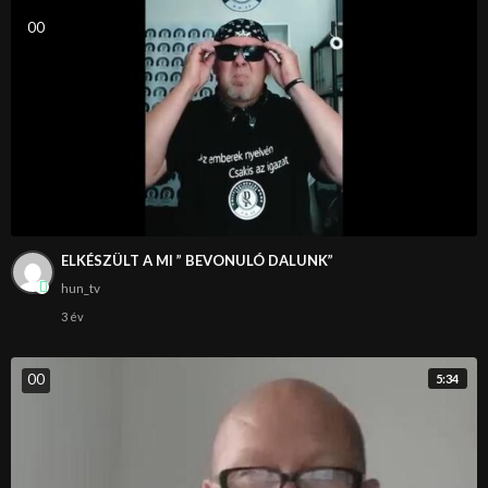
0
0
ELKÉSZÜLT A MI ” BEVONULÓ DALUNK”
hun_tv
3 év
0
0
5:34