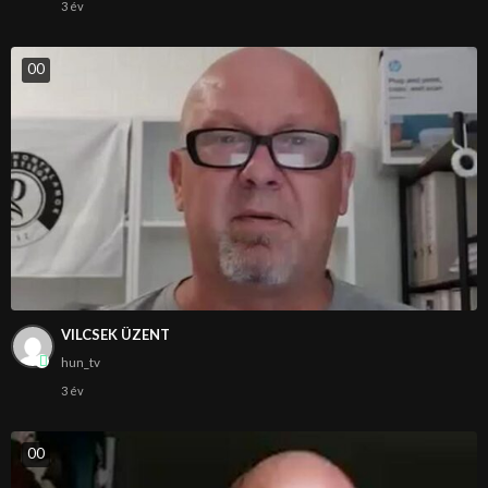
3 év
0
0
VILCSEK ÜZENT
hun_tv
3 év
0
0