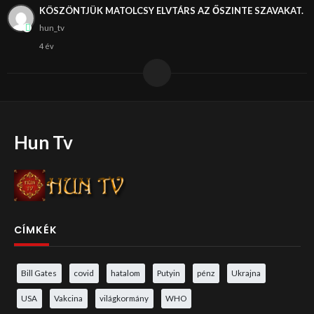
KÖSZÖNTJÜK MATOLCSY ELVTÁRS AZ ŐSZINTE SZAVAKAT.
hun_tv
4 év
Hun Tv
CÍMKÉK
Bill Gates
covid
hatalom
Putyin
pénz
Ukrajna
USA
Vakcina
világkormány
WHO