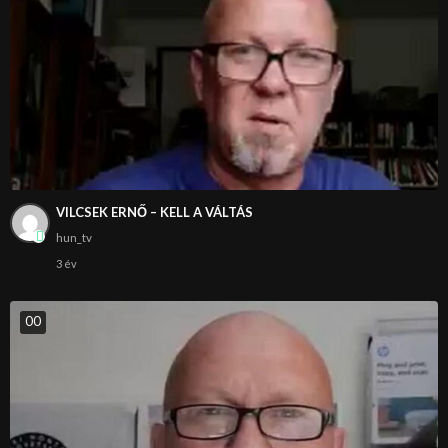
VILCSEK ERNŐ – KELL A VÁLTÁS
hun_tv
3 év
0
0