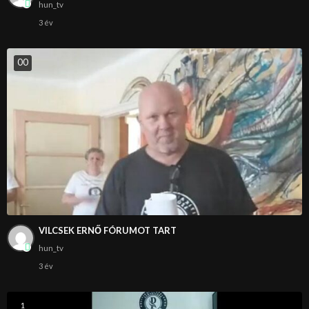
hun_tv
3 év
0
0
VILCSEK ERNŐ FÓRUMOT TART
hun_tv
3 év
1