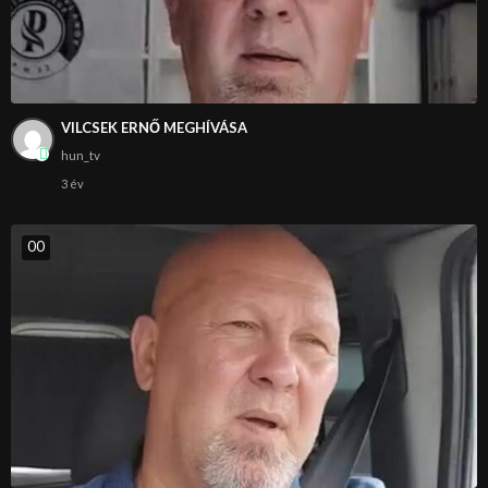
VILCSEK ERNŐ MEGHÍVÁSA
hun_tv
3 év
0
0