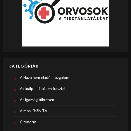
KATEGÓRIÁK
A Haza nem eladó mozgalom
Aktuálpolitikai kerekasztal
Az igazság tükrében
Álmos Király TV
Citonorm