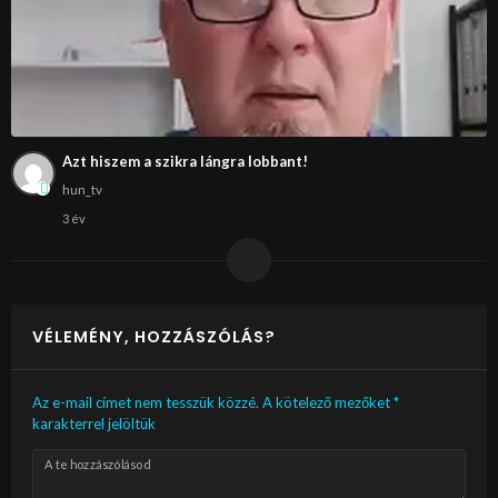
Azt hiszem a szikra lángra lobbant!
hun_tv
3 év
VÉLEMÉNY, HOZZÁSZÓLÁS?
Az e-mail címet nem tesszük közzé.
A kötelező mezőket
*
karakterrel jelöltük
A te hozzászólásod