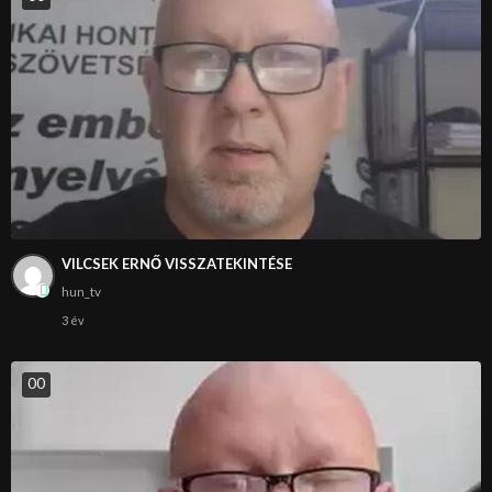
VILCSEK ERNŐ VISSZATEKINTÉSE
hun_tv
3 év
0
0