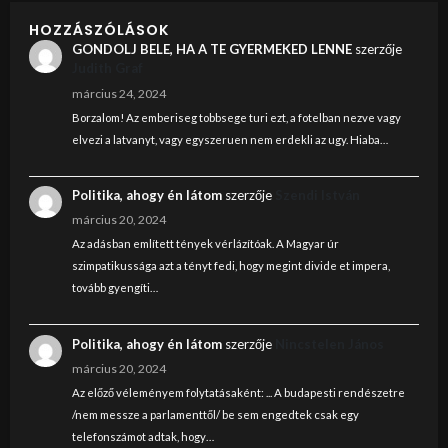
HOZZÁSZÓLÁSOK
GONDOLJ BELE, HA A TE GYERMEKED LENNE
szerzője
Judith Graf
március 24, 2024
Borzalom! Az emberiseg tobbsege turi ezt, a fotelban nezve vagy
elvezi a latvanyt, vagy egyszeruen nem erdekli az ugy. Hiaba…
Politika, ahogy én látom
szerzője
Szendi István
március 20, 2024
Az adásban említett tények vérlázítóak. A Magyar úr
szimpatikussága azt a tényt fedi, hogy megint divide et impera,
tovább gyengíti…
Politika, ahogy én látom
szerzője
Nincstelen János
március 20, 2024
Az előző véleményem folytatásaként: ... A budapesti rendészetre
/nem messze a parlamenttől/ be sem engedtek csak egy
telefonszámot adtak, hogy…