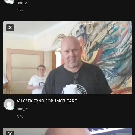
hun_tv
4 év
0
0
VILCSEK ERNŐ FÓRUMOT TART
hun_tv
3 év
0
0