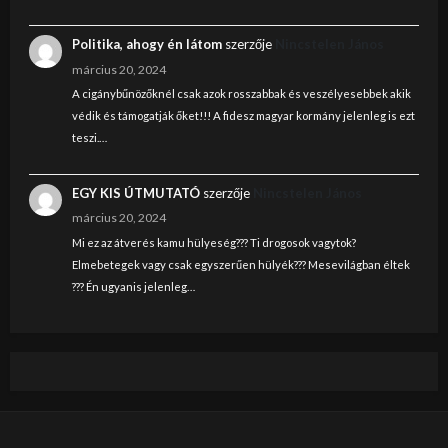
Politika, ahogy én látom
szerzője
Nincstelen János
március 20, 2024
A cigánybűnözőknél csak azok rosszabbak és veszélyesebbek akik
védik és támogatják őket!!! A fidesz magyar kormány jelenleg is ezt
teszi.…
EGY KIS ÚTMUTATÓ
szerzője
Nincstelen János
március 20, 2024
Mi ez az átverés kamu hülyeség??? Ti drogosok vagytok?
Elmebetegek vagy csak egyszerűen hülyék??? Mesevilágban éltek
??? Én ugyanis jelenleg…