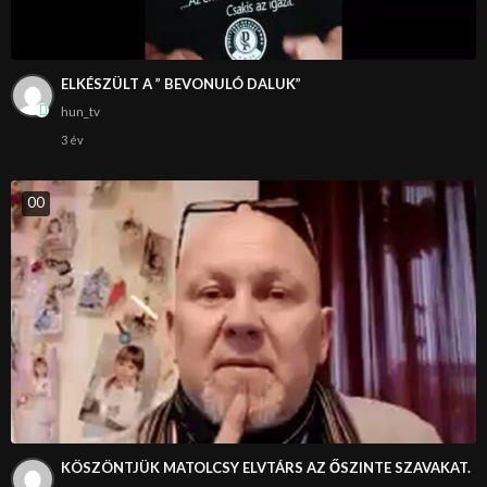
ELKÉSZÜLT A ” BEVONULÓ DALUK”
hun_tv
3 év
0
0
KÖSZÖNTJÜK MATOLCSY ELVTÁRS AZ ŐSZINTE SZAVAKAT.