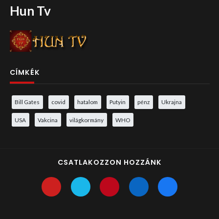
Hun Tv
CÍMKÉK
Bill Gates
covid
hatalom
Putyin
pénz
Ukrajna
USA
Vakcina
világkormány
WHO
CSATLAKOZZON HOZZÁNK