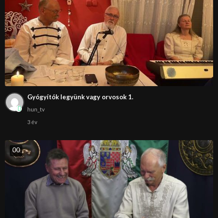
Gyógyítók legyünk vagy orvosok 1.
hun_tv
3 év
0
0