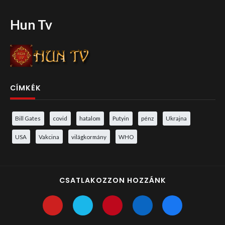
Hun Tv
CÍMKÉK
Bill Gates
covid
hatalom
Putyin
pénz
Ukrajna
USA
Vakcina
világkormány
WHO
CSATLAKOZZON HOZZÁNK