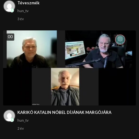
Téveszmék
hun_tv
3 év
0
0
KARIKÓ KATALIN NÓBEL DÍJÁNAK MARGÓJÁRA
hun_tv
2 év