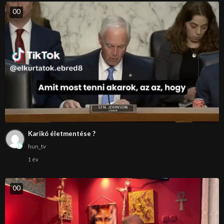
0
0
Karikó életmentése ?
hun_tv
1 év
0
0