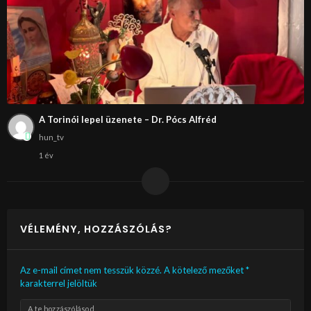
A Torinói lepel üzenete – Dr. Pócs Alfréd
hun_tv
1 év
VÉLEMÉNY, HOZZÁSZÓLÁS?
Az e-mail címet nem tesszük közzé.
A kötelező mezőket
*
karakterrel jelöltük
A te hozzászólásod