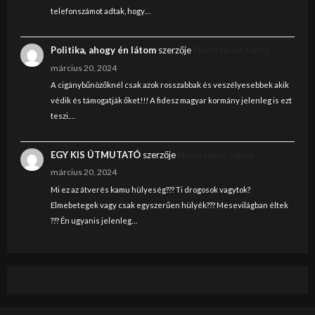
telefonszámot adtak, hogy…
Politika, ahogy én látom
szerzője
Nincstelen János
március 20, 2024
A cigánybűnözőknél csak azok rosszabbak és veszélyesebbek akik
védik és támogatják őket!!! A fidesz magyar kormány jelenleg is ezt
teszi.…
EGY KIS ÚTMUTATÓ
szerzője
Nincstelen János
március 20, 2024
Mi ez az átverés kamu hülyeség??? Ti drogosok vagytok?
Elmebetegek vagy csak egyszerűen hülyék??? Mesevilágban éltek
??? Én ugyanis jelenleg…