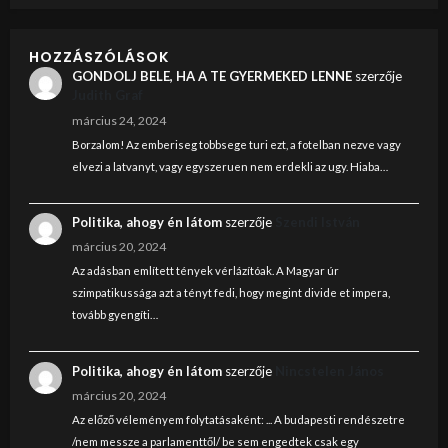
HOZZÁSZÓLÁSOK
GONDOLJ BELE, HA A TE GYERMEKED LENNE
szerzője
Judith Graf
március 24, 2024
Borzalom! Az emberiseg tobbsege turi ezt, a fotelban nezve vagy
elvezi a latvanyt, vagy egyszeruen nem erdekli az ugy. Hiaba…
Politika, ahogy én látom
szerzője
Szendi István
március 20, 2024
Az adásban említett tények vérlázítóak. A Magyar úr
szimpatikussága azt a tényt fedi, hogy megint divide et impera,
tovább gyengíti…
Politika, ahogy én látom
szerzője
Nincstelen János
március 20, 2024
Az előző véleményem folytatásaként: ... A budapesti rendészetre
/nem messze a parlamenttől/ be sem engedtek csak egy