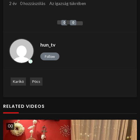
2 év
0 hozzászólás
Az igazság tükrében
0
0
hun_tv
Follow
Karikó
Pócs
RELATED VIDEOS
0
0