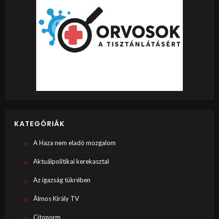
KATEGÓRIÁK
A Haza nem eladó mozgalom
Aktuálpolitikai kerekasztal
Az igazság tükrében
Álmos Király TV
Citonorm