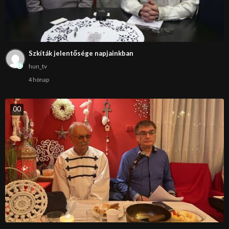
Szkíták jelentősége napjainkban
hun_tv
4 hónap
0
0