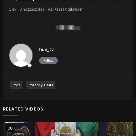
1 év
0 hozzászólás
Az igazság tükrében
0
0
hun_tv
Follow
Pócs
Pozsonyi Csata
RELATED VIDEOS
0
0