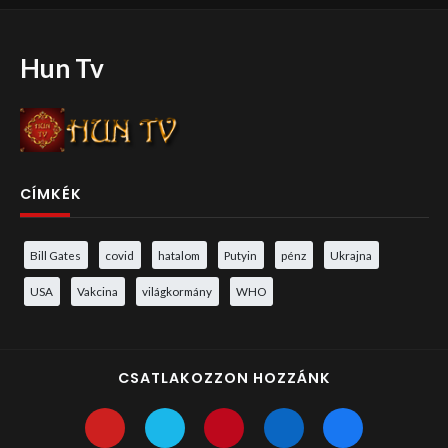
Hun Tv
CÍMKÉK
Bill Gates
covid
hatalom
Putyin
pénz
Ukrajna
USA
Vakcina
világkormány
WHO
CSATLAKOZZON HOZZÁNK