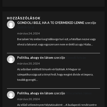
HOZZÁSZÓLÁSOK
GONDOLJ BELE, HA A TE GYERMEKED LENNE
szerzője
Judith Graf
március 24, 2024
Borzalom! Az emberiseg tobbsege turi ezt, a fotelban nezve vagy
elvezi a latvanyt, vagy egyszeruen nem erdekli az ugy. Hiaba…
Politika, ahogy én látom
szerzője
Szendi István
március 20, 2024
Az adásban említett tények vérlázítóak. A Magyar úr
szimpatikussága azt a tényt fedi, hogy megint divide et impera,
tovább gyengíti…
Politika, ahogy én látom
szerzője
Nincstelen János
március 20, 2024
Az előző véleményem folytatásaként: ... A budapesti rendészetre