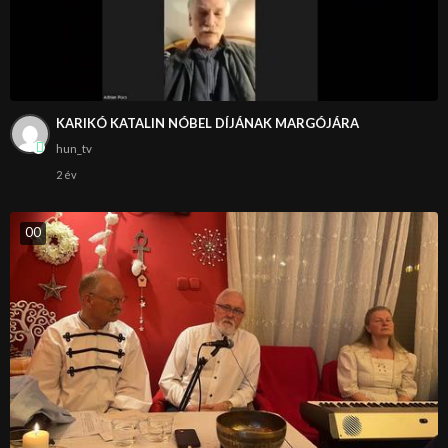
KARIKÓ KATALIN NÓBEL DÍJÁNAK MARGÓJÁRA
hun_tv
2 év
0
0