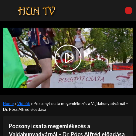
Video
Player
is
Play
loading.
Video
Home
»
Videók
»
Pozsonyi csata megemlékezés a Vajdahunyadvárnál –
Dr. Pócs Alfréd előadása
Pozsonyi csata megemlékezés a
Vajdahunyadvárnál – Dr. Pócs Alfréd előadása