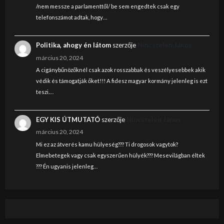
/nem messze a parlamenttől/ be sem engedtek csak egy
telefonszámot adtak, hogy…
Politika, ahogy én látom
szerzője
Nincstelen János
március 20, 2024
A cigánybűnözőknél csak azok rosszabbak és veszélyesebbek akik
védik és támogatják őket!!! A fidesz magyar kormány jelenleg is ezt
teszi.…
EGY KIS ÚTMUTATÓ
szerzője
Nincstelen János
március 20, 2024
Mi ez az átverés kamu hülyeség??? Ti drogosok vagytok?
Elmebetegek vagy csak egyszerűen hülyék??? Mesevilágban éltek
??? Én ugyanis jelenleg…