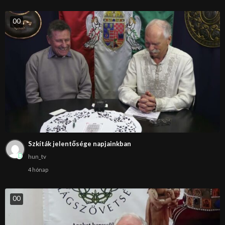
0
0
Szkíták jelentősége napjainkban
hun_tv
4 hónap
0
0