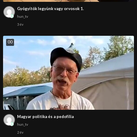
Gyógyítók legyünk vagy orvosok 1.
hun_tv
3 év
0
0
Magyar politika és a pedofília
hun_tv
2 év