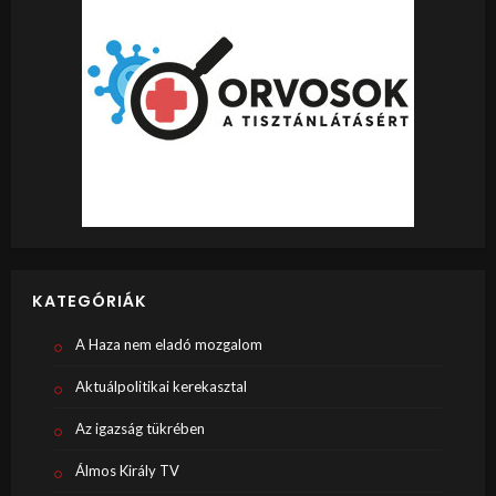
KATEGÓRIÁK
A Haza nem eladó mozgalom
Aktuálpolitikai kerekasztal
Az igazság tükrében
Álmos Király TV