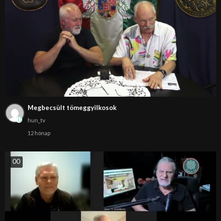
Megbecsült tömeggyilkosok
hun_tv
12 hónap
0
0