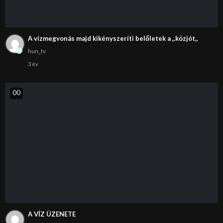
A vízmegvonás majd kikényszeríti belőletek a ,,közjót,,
hun_tv
3 év
0
0
A VÍZ ÜZENETE