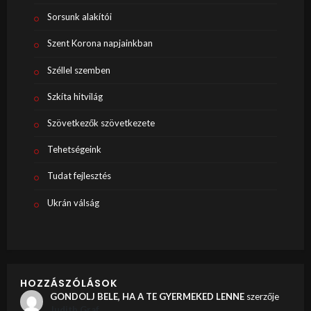
Sorsunk alakítói
Szent Korona napjainkban
Széllel szemben
Szkíta hitvilág
Szövetkezők szövetkezete
Tehetségeink
Tudat fejlesztés
Ukrán válság
HOZZÁSZÓLÁSOK
GONDOLJ BELE, HA A TE GYERMEKED LENNE
szerzője
Judith Graf