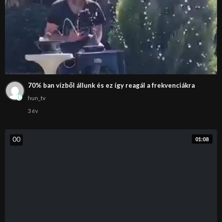
70% ban vízből állunk és ez így reagál a frekvenciákra
hun_tv
3 év
0
0
01:08