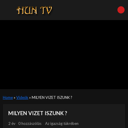
Home
»
Videók
»
MILYEN VIZET ISZUNK ?
MILYEN VIZET ISZUNK ?
2 év
0 hozzászólás
Az igazság tükrében