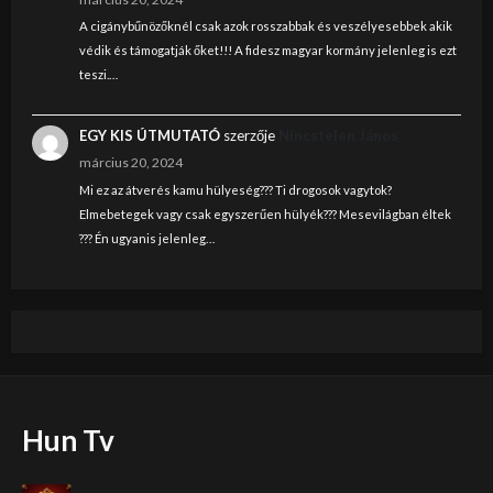
A cigánybűnözőknél csak azok rosszabbak és veszélyesebbek akik
védik és támogatják őket!!! A fidesz magyar kormány jelenleg is ezt
teszi.…
EGY KIS ÚTMUTATÓ
szerzője
Nincstelen János
március 20, 2024
Mi ez az átverés kamu hülyeség??? Ti drogosok vagytok?
Elmebetegek vagy csak egyszerűen hülyék??? Mesevilágban éltek
??? Én ugyanis jelenleg…
Hun Tv