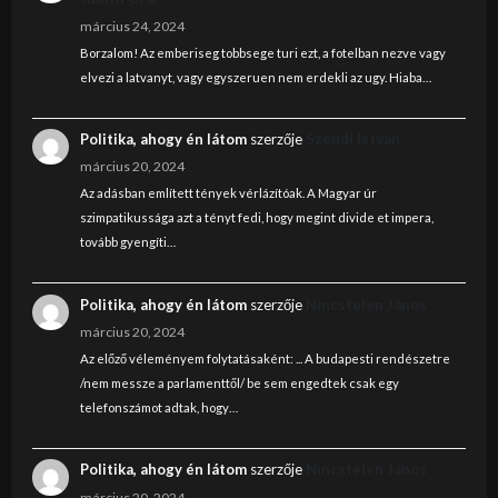
március 24, 2024
Borzalom! Az emberiseg tobbsege turi ezt, a fotelban nezve vagy
elvezi a latvanyt, vagy egyszeruen nem erdekli az ugy. Hiaba…
Politika, ahogy én látom
szerzője
Szendi István
március 20, 2024
Az adásban említett tények vérlázítóak. A Magyar úr
szimpatikussága azt a tényt fedi, hogy megint divide et impera,
tovább gyengíti…
Politika, ahogy én látom
szerzője
Nincstelen János
március 20, 2024
Az előző véleményem folytatásaként: ... A budapesti rendészetre
/nem messze a parlamenttől/ be sem engedtek csak egy
telefonszámot adtak, hogy…
Politika, ahogy én látom
szerzője
Nincstelen János
március 20, 2024