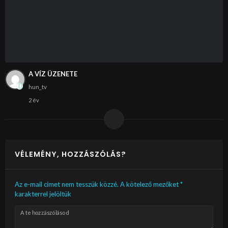
A VÍZ ÜZENETE
hun_tv
2 év
VÉLEMÉNY, HOZZÁSZÓLÁS?
Az e-mail címet nem tesszük közzé.
A kötelező mezőket
*
karakterrel jelöltük
A te hozzászólásod