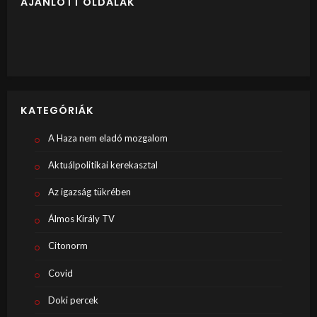
AJÁNLOTT OLDALAK
KATEGÓRIÁK
A Haza nem eladó mozgalom
Aktuálpolitikai kerekasztal
Az igazság tükrében
Álmos Király TV
Citonorm
Covid
Doki percek