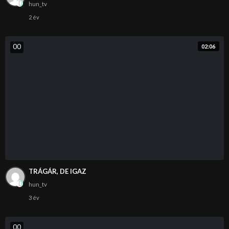
hun_tv
2 év
0
0
02:06
TRÁGÁR, DE IGAZ
hun_tv
3 év
0
0