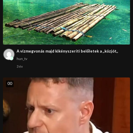
A vízmegvonás majd kikényszeríti belőletek a ,,közjót,,
hun_tv
3 év
0
0