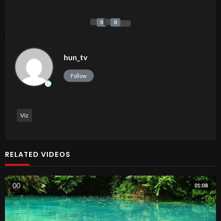
0
0
hun_tv
Follow
Víz
RELATED VIDEOS
0
0
01:08