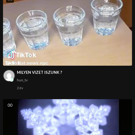
MILYEN VIZET ISZUNK ?
hun_tv
2 év
0
0