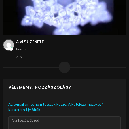
A VÍZ ÜZENETE
hun_tv
2 év
VÉLEMÉNY, HOZZÁSZÓLÁS?
Az e-mail címet nem tesszük közzé.
A kötelező mezőket
*
karakterrel jelöltük
A te hozzászólásod