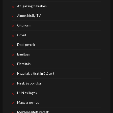
Az igazság tükrében
Álmos Király TV
Citonorm
Covid
Doki percek
Ermitázs
Fiatalítás
Hazafiak a tisztánlátásért
Hírek és politika
HUN csillagok
Magyar nemes
Megzenésített versek