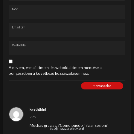
Név
Email cím
Weboldal
A nevem, e-mail címem, és weboldalcímem mentése a
böngészőben a következő hozzászólásomhoz.
Hozzászólás
kgethtblnl
2 év
Muchas gracias. ?Como puedo iniciar sesion?
Szólj hozzá elsőként