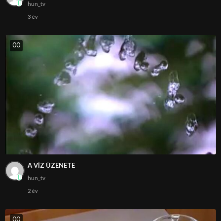
hun_tv
3 év
0
0
A VÍZ ÜZENETE
hun_tv
2 év
0
0