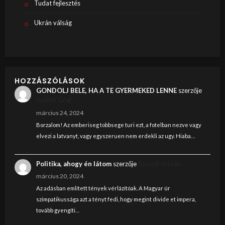
Tudat fejlesztés
Ukrán válság
HOZZÁSZÓLÁSOK
GONDOLJ BELE, HA A TE GYERMEKED LENNE
szerzője
Judith Graf
március 24, 2024
Borzalom! Az emberiseg tobbsege turi ezt, a fotelban nezve vagy
elvezi a latvanyt, vagy egyszeruen nem erdekli az ugy. Hiaba…
Politika, ahogy én látom
szerzője
Szendi István
március 20, 2024
Az adásban említett tények vérlázítóak. A Magyar úr
szimpatikussága azt a tényt fedi, hogy megint divide et impera,
tovább gyengíti…