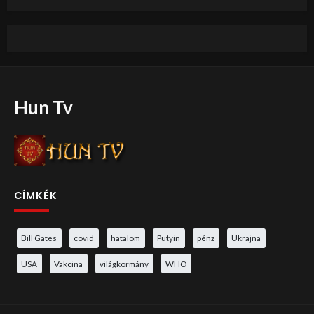
Hun Tv
CÍMKÉK
Bill Gates
covid
hatalom
Putyin
pénz
Ukrajna
USA
Vakcina
világkormány
WHO