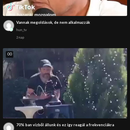
Vannak megoldások, de nem alkalmazzák
hun_tv
2 nap
0
0
70% ban vízből állunk és ez így reagál a frekvenciákra