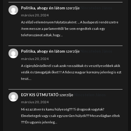
Politika, ahogy én látom
szerzője
Nincstelen János
március 20, 2024
Az előző véleményem folytatásaként: ... A budapesti rendészetre
/nem messze a parlamenttől/ be sem engedtek csak egy
telefonszámot adtak, hogy…
Politika, ahogy én látom
szerzője
Nincstelen János
március 20, 2024
A cigánybűnözőknél csak azok rosszabbak és veszélyesebbek akik
védik és támogatják őket!!! A fidesz magyar kormány jelenleg is ezt
teszi.…
EGY KIS ÚTMUTATÓ
szerzője
Nincstelen János
március 20, 2024
Mi ez az átverés kamu hülyeség??? Ti drogosok vagytok?
Elmebetegek vagy csak egyszerűen hülyék??? Mesevilágban éltek
??? Én ugyanis jelenleg…