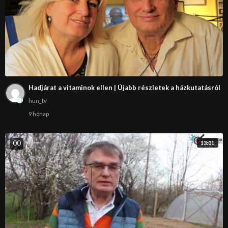
Hadjárat a vitaminok ellen | Újabb részletek a házkutatásról
hun_tv
9 hónap
0
0
13:01