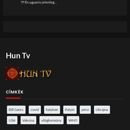
??? Én ugyanis jelenleg…
Hun Tv
CÍMKÉK
Bill Gates
covid
hatalom
Putyin
pénz
Ukrajna
USA
Vakcina
világkormány
WHO