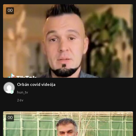
0
0
Orbán covid videója
hun_tv
2 év
0
0