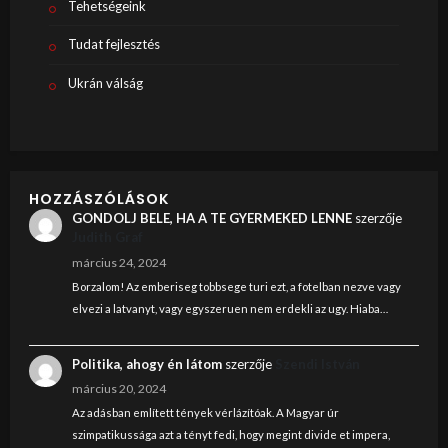
Tehetségeink
Tudat fejlesztés
Ukrán válság
HOZZÁSZÓLÁSOK
GONDOLJ BELE, HA A TE GYERMEKED LENNE
szerzője
Judith Graf
március 24, 2024
Borzalom! Az emberiseg tobbsege turi ezt, a fotelban nezve vagy
elvezi a latvanyt, vagy egyszeruen nem erdekli az ugy. Hiaba…
Politika, ahogy én látom
szerzője
Szendi István
március 20, 2024
Az adásban említett tények vérlázítóak. A Magyar úr
szimpatikussága azt a tényt fedi, hogy megint divide et impera,