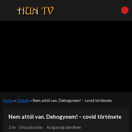
Home
»
Videók
»
Nem attól van. Dehogynem! – covid története
Nem attól van. Dehogynem! – covid története
2 év
0 hozzászólás
Az igazság tükrében