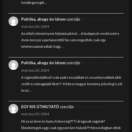
tovább gyengíti…
Politika, ahogy én látom
szerzője
Nincstelen János
március 20, 2024
Az előző véleményem folytatásaként: ... A budapesti rendészetre
/nem messze a parlamenttől/ be sem engedtek csak egy
telefonszámot adtak, hogy…
Politika, ahogy én látom
szerzője
Nincstelen János
március 20, 2024
A cigánybűnözőknél csak azok rosszabbak és veszélyesebbek akik
védik és támogatják őket!!! A fidesz magyar kormány jelenleg is ezt
teszi.…
EGY KIS ÚTMUTATÓ
szerzője
Nincstelen János
március 20, 2024
Mi ez az átverés kamu hülyeség??? Ti drogosok vagytok?
Elmebetegek vagy csak egyszerűen hülyék??? Mesevilágban éltek