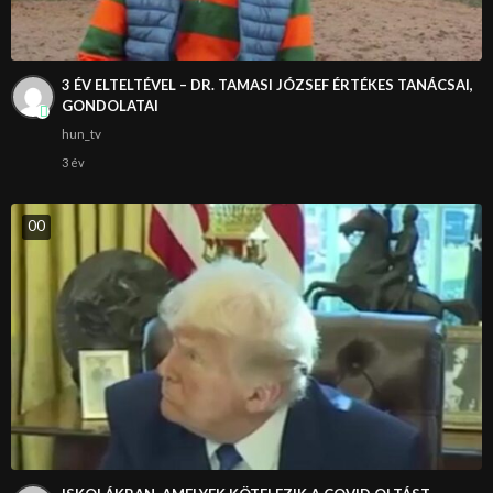
3 ÉV ELTELTÉVEL – DR. TAMASI JÓZSEF ÉRTÉKES TANÁCSAI,
GONDOLATAI
hun_tv
3 év
0
0