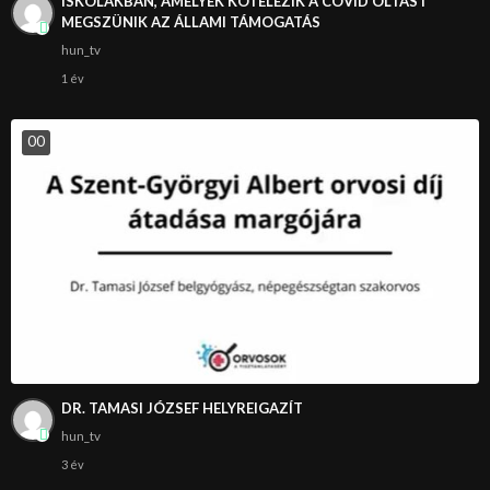
ISKOLÁKBAN, AMELYEK KÖTELEZIK A COVID OLTÁST
MEGSZÜNIK AZ ÁLLAMI TÁMOGATÁS
hun_tv
1 év
0
0
DR. TAMASI JÓZSEF HELYREIGAZÍT
hun_tv
3 év