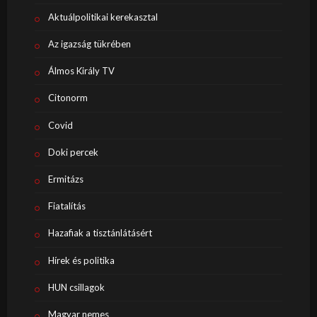
Aktuálpolitikai kerekasztal
Az igazság tükrében
Álmos Király TV
Citonorm
Covid
Doki percek
Ermitázs
Fiatalítás
Hazafiak a tisztánlátásért
Hírek és politika
HUN csillagok
Magyar nemes