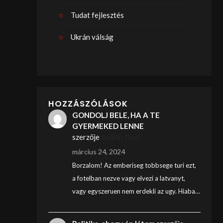
Tudat fejlesztés
Ukrán válság
HOZZÁSZÓLÁSOK
GONDOLJ BELE, HA A TE
GYERMEKED LENNE
szerzője
Judith Graf
március 24, 2024
Borzalom! Az emberiseg tobbsege turi ezt,
a fotelban nezve vagy elvezi a latvanyt,
vagy egyszeruen nem erdekli az ugy. Hiaba…