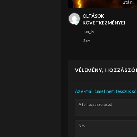
OLTÁSOK
KÖVETKEZMÉNYEI
hun_tv
3 év
VÉLEMÉNY, HOZZÁSZÓ
Az e-mail címet nem tesszük kö
A te hozzászólásod
Név