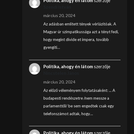
Politika, ahogy én látom
szerzője
Szendi István
március 20, 2024
Az adásban említett tények vérlázítóak. A
Magyar úr szimpatikussága azt a tényt fedi,
hogy megint divide et impera, tovább
gyengíti…
Politika, ahogy én látom
szerzője
Nincstelen János
március 20, 2024
Az előző véleményem folytatásaként: ... A
budapesti rendészetre /nem messze a
parlamenttől/ be sem engedtek csak egy
telefonszámot adtak, hogy…
Politika, ahogy én látom
szerzője