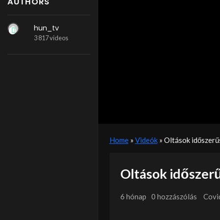
AUTHORS
hun_tv
3 817 videos
Home
»
Videók
»
Oltások időszer
Oltások időszer
6 hónap
0 hozzászólás
Covi