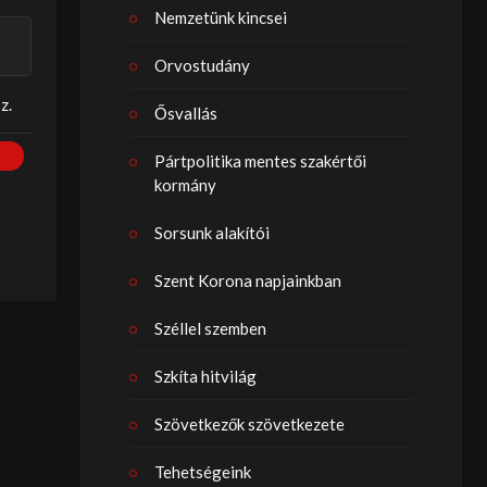
Nemzetünk kincsei
Orvostudány
z.
Ősvallás
Pártpolitika mentes szakértői
kormány
Sorsunk alakítói
Szent Korona napjainkban
Széllel szemben
Szkíta hitvilág
Szövetkezők szövetkezete
Tehetségeink