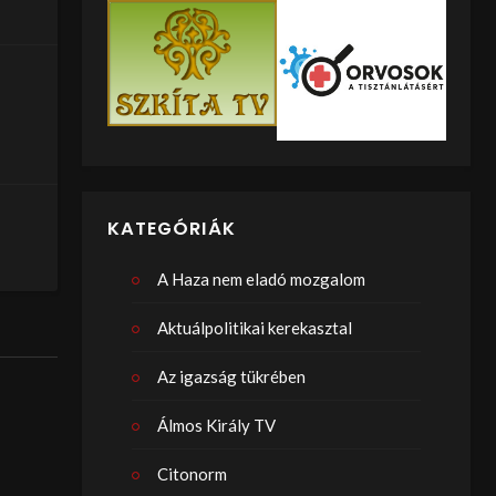
KATEGÓRIÁK
A Haza nem eladó mozgalom
Aktuálpolitikai kerekasztal
Az igazság tükrében
Álmos Király TV
Citonorm