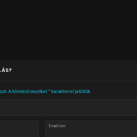
LÁS?
zzé.
A kötelező mezőket
*
karakterrel jelöltük
Email cím