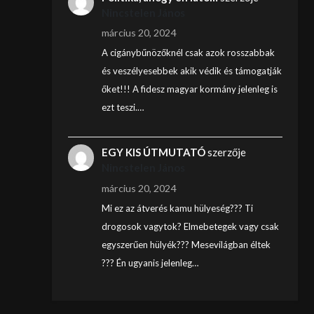
Nincstelen János
március 20, 2024
A cigánybűnözőknél csak azok rosszabbak
és veszélyesebbek akik védik és támogatják
őket!!! A fidesz magyar kormány jelenleg is
ezt teszi.…
EGY KIS ÚTMUTATÓ
szerzője
Nincstelen János
március 20, 2024
Mi ez az átverés kamu hülyeség??? Ti
drogosok vagytok? Elmebetegek vagy csak
egyszerűen hülyék??? Mesevilágban éltek
??? Én ugyanis jelenleg…