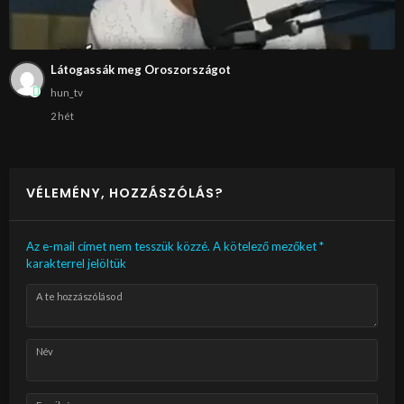
Látogassák meg Oroszországot
hun_tv
2 hét
VÉLEMÉNY, HOZZÁSZÓLÁS?
Az e-mail címet nem tesszük közzé.
A kötelező mezőket
*
karakterrel jelöltük
A te hozzászólásod
Név