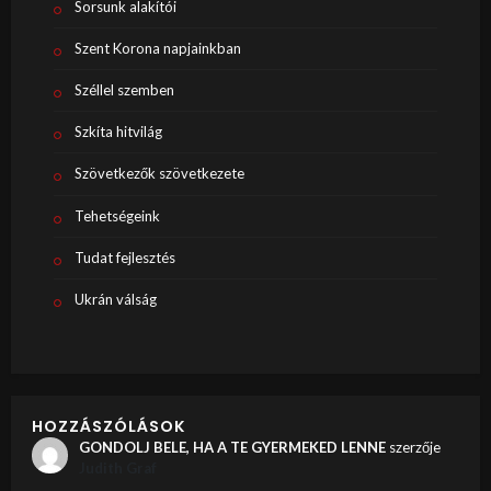
Sorsunk alakítói
Szent Korona napjainkban
Széllel szemben
Szkíta hitvilág
Szövetkezők szövetkezete
Tehetségeink
Tudat fejlesztés
Ukrán válság
HOZZÁSZÓLÁSOK
GONDOLJ BELE, HA A TE GYERMEKED LENNE
szerzője
Judith Graf