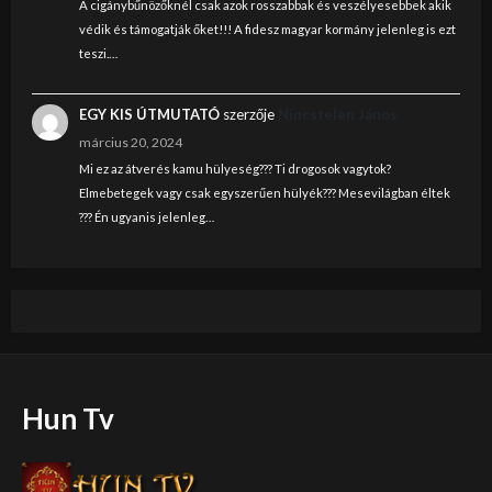
A cigánybűnözőknél csak azok rosszabbak és veszélyesebbek akik
védik és támogatják őket!!! A fidesz magyar kormány jelenleg is ezt
teszi.…
EGY KIS ÚTMUTATÓ
szerzője
Nincstelen János
március 20, 2024
Mi ez az átverés kamu hülyeség??? Ti drogosok vagytok?
Elmebetegek vagy csak egyszerűen hülyék??? Mesevilágban éltek
??? Én ugyanis jelenleg…
Hun Tv