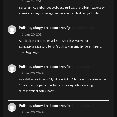
március 24, 2024
Borzalom! Az emberiseg tobbsege turi ezt, a fotelban nezve vagy
elvezi a latvanyt, vagy egyszeruen nem erdekli az ugy. Hiaba…
Politika, ahogy én látom
szerzője
Szendi István
március 20, 2024
Az adásban említett tények vérlázítóak. A Magyar úr
szimpatikussága azt a tényt fedi, hogy megint divide et impera,
tovább gyengíti…
Politika, ahogy én látom
szerzője
Nincstelen János
március 20, 2024
Az előző véleményem folytatásaként: ... A budapesti rendészetre
/nem messze a parlamenttől/ be sem engedtek csak egy
telefonszámot adtak, hogy…
Politika, ahogy én látom
szerzője
Nincstelen János
március 20, 2024