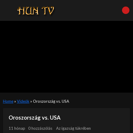
Home
»
Videók
»
Oroszország vs. USA
Oroszország vs. USA
11 hónap
0 hozzászólás
Az igazság tükrében