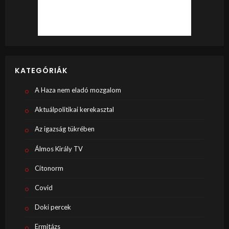
KATEGÓRIÁK
A Haza nem eladó mozgalom
Aktuálpolitikai kerekasztal
Az igazság tükrében
Álmos Király TV
Citonorm
Covid
Doki percek
Ermitázs