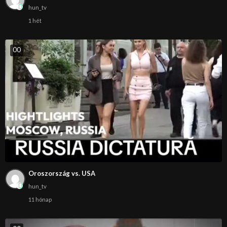
hun_tv
1 hét
0
0
Oroszország vs. USA
hun_tv
11 hónap