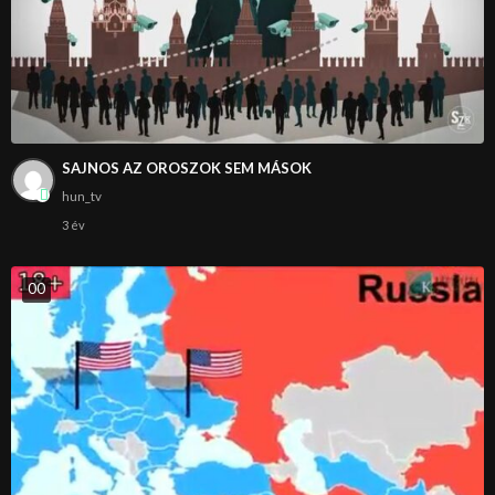
SAJNOS AZ OROSZOK SEM MÁSOK
hun_tv
3 év
0
0