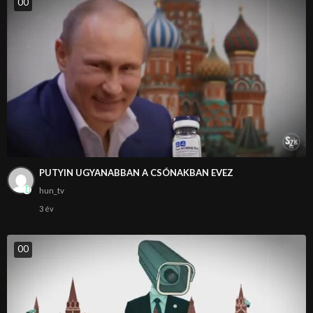
0
0
PUTYIN UGYANABBAN A CSÓNAKBAN EVEZ
hun_tv
3 év
0
0