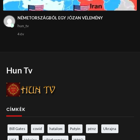
NÉMETORSZÁGBÓL EGY JÓZAN VÉLEMÉNY
hun_tv
4 év
Hun Tv
CÍMKÉK
Bill Gates
covid
hatalom
Putyin
pénz
Ukrajna
USA
Vakcina
világkormány
WHO