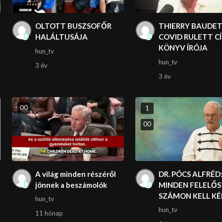
OLTOTT BUSZSOFŐR
THIERRY BAUDET
HALÁLTUSÁJA
COVID RULETT C
KÖNYV ÍRÓJA
hun_tv
hun_tv
3 év
3 év
0
0
1
0
0
A világ minden részéről
DR. PÓCS ALFRÉD
jönnek a beszámolók
MINDEN FELELŐ
SZÁMON KELL KÉ
hun_tv
hun_tv
11 hónap