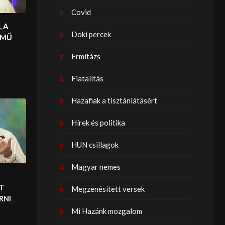
Covid
, A
Doki percek
ÍMŰ
Ermitázs
Fiatalítás
Hazafiak a tisztánlátásért
Hírek és politika
HUN csillagok
Magyar nemes
:
ST
Megzenésített versek
RNI
Mi Hazánk mozgalom