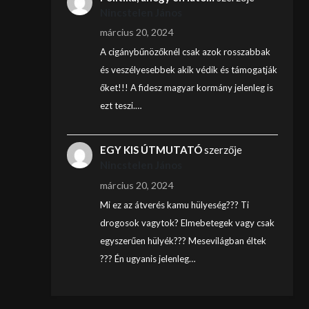
Nincstelen János
március 20, 2024
A cigánybűnözőknél csak azok rosszabbak
és veszélyesebbek akik védik és támogatják
őket!!! A fidesz magyar kormány jelenleg is
ezt teszi.…
EGY KIS ÚTMUTATÓ
szerzője
Nincstelen János
március 20, 2024
Mi ez az átverés kamu hülyeség??? Ti
drogosok vagytok? Elmebetegek vagy csak
egyszerűen hülyék??? Mesevilágban éltek
??? Én ugyanis jelenleg…