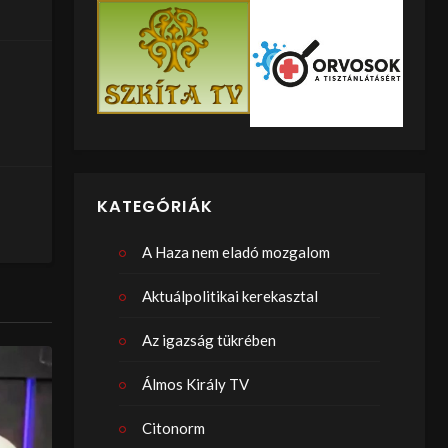
KATEGÓRIÁK
A Haza nem eladó mozgalom
Aktuálpolitikai kerekasztal
Az igazság tükrében
Álmos Király TV
Citonorm