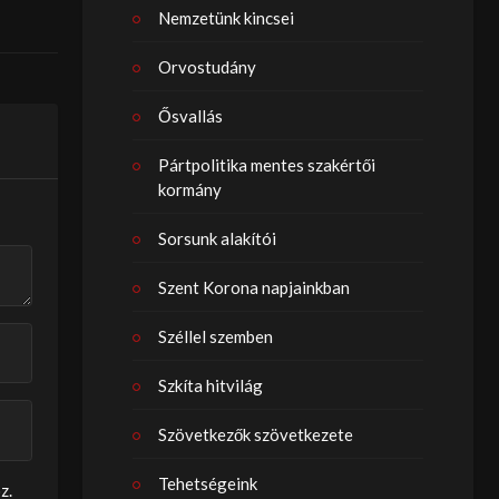
Nemzetünk kincsei
Orvostudány
Ősvallás
Pártpolitika mentes szakértői
kormány
Sorsunk alakítói
Szent Korona napjainkban
Széllel szemben
Szkíta hitvilág
Szövetkezők szövetkezete
Tehetségeink
z.