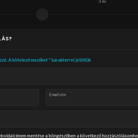
3 év
LÁS?
zzé.
A kötelező mezőket
*
karakterrel jelöltük
Email cím
weboldalcímem mentése a böngészőben a következő hozzászólásomho