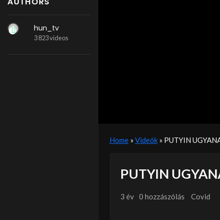
AUTHORS
hun_tv
3 823 videos
Home
»
Videók
»
PUTYIN UGYAN
PUTYIN UGYAN
3 év
0 hozzászólás
Covid