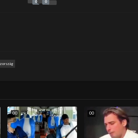
0
0
zország
0
0
0
0