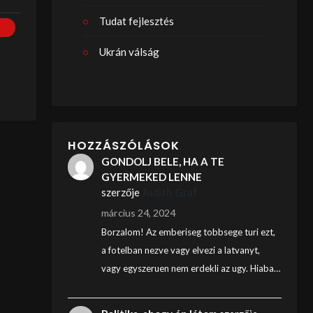
Tudat fejlesztés
Ukrán válság
HOZZÁSZÓLÁSOK
GONDOLJ BELE, HA A TE
GYERMEKED LENNE
szerzője
Judith Graf
március 24, 2024
Borzalom! Az emberiseg tobbsege turi ezt,
a fotelban nezve vagy elvezi a latvanyt,
vagy egyszeruen nem erdekli az ugy. Hiaba…