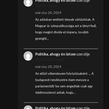
Politika, ahogy én látom
szerzője
Szendi István
március 20, 2024
Az adásban említett tények vérlázítóak. A
Magyar úr szimpatikussága azt a tényt fedi,
hogy megint divide et impera, tovább
gyengíti…
Politika, ahogy én látom
szerzője
Nincstelen János
március 20, 2024
Az előző véleményem folytatásaként: ... A
budapesti rendészetre /nem messze a
parlamenttől/ be sem engedtek csak egy
telefonszámot adtak, hogy…
Politika, ahogy én látom
szerzője