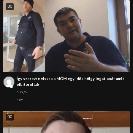
0
0
Így szerezte vissza a MÖM egy idős hölgy ingatlanát amit
elbitoroltak
hun_tv
4 év
0
0