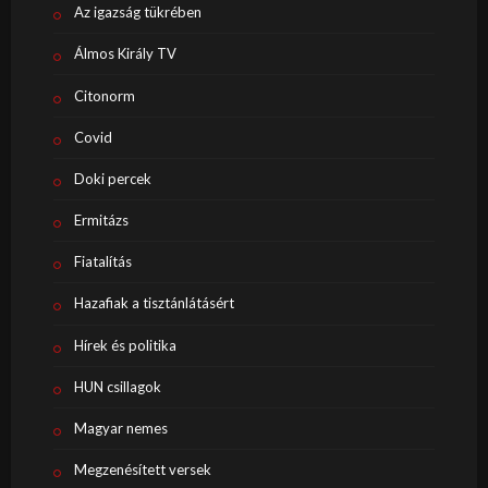
Az igazság tükrében
Álmos Király TV
Citonorm
Covid
Doki percek
Ermitázs
Fiatalítás
Hazafiak a tisztánlátásért
Hírek és politika
HUN csillagok
Magyar nemes
Megzenésített versek