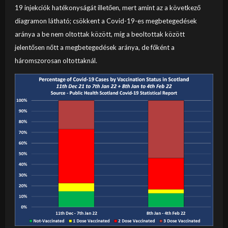
19 injekciók hatékonyságát illetően, mert amint az a következő
diagramon látható; csökkent a Covid-19-es megbetegedések
aránya a be nem oltottak között, míg a beoltottak között
jelentősen nőtt a megbetegedések aránya, de főként a
háromszorosan oltottaknál.