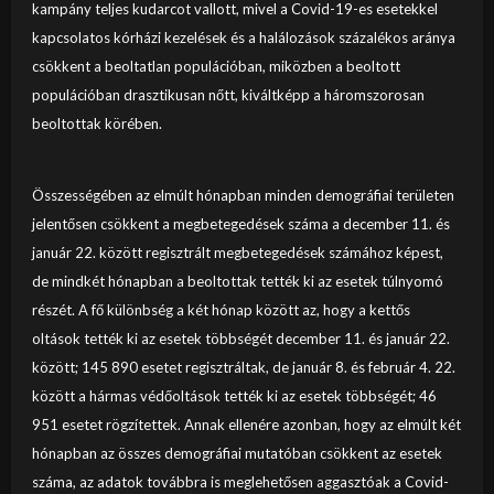
kampány teljes kudarcot vallott, mivel a Covid-19-es esetekkel
kapcsolatos kórházi kezelések és a halálozások százalékos aránya
csökkent a beoltatlan populációban, miközben a beoltott
populációban drasztikusan nőtt, kiváltképp a háromszorosan
beoltottak körében.
Összességében az elmúlt hónapban minden demográfiai területen
jelentősen csökkent a megbetegedések száma a december 11. és
január 22. között regisztrált megbetegedések számához képest,
de mindkét hónapban a beoltottak tették ki az esetek túlnyomó
részét. A fő különbség a két hónap között az, hogy a kettős
oltások tették ki az esetek többségét december 11. és január 22.
között; 145 890 esetet regisztráltak, de január 8. és február 4. 22.
között a hármas védőoltások tették ki az esetek többségét; 46
951 esetet rögzítettek. Annak ellenére azonban, hogy az elmúlt két
hónapban az összes demográfiai mutatóban csökkent az esetek
száma, az adatok továbbra is meglehetősen aggasztóak a Covid-