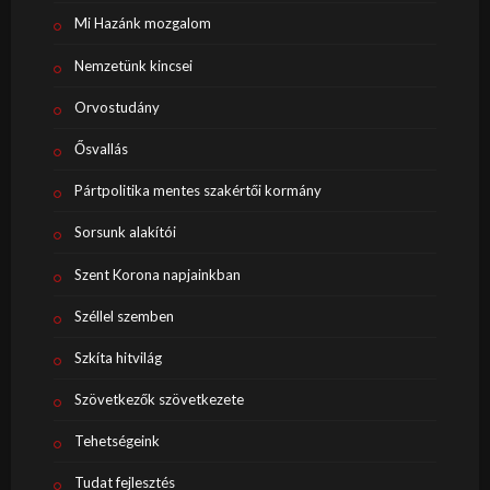
Mi Hazánk mozgalom
Nemzetünk kincsei
Orvostudány
Ősvallás
Pártpolitika mentes szakértői kormány
Sorsunk alakítói
Szent Korona napjainkban
Széllel szemben
Szkíta hitvilág
Szövetkezők szövetkezete
Tehetségeink
Tudat fejlesztés