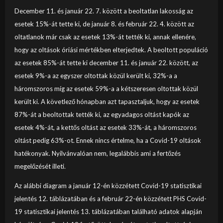
December 11. és január 22. 7. között a beoltatlan lakosság az
esetek 15%-át tette ki, de január 8. és február 22. 4. között az
oltatlanok már csak az esetek 13%-át tették ki, annak ellenére,
hogy az oltások óriási mértékben elterjedtek. A beoltott populáció
az esetek 85%-át tette ki december 11. és január 22. között, az
esetek 9%-a az egyszer oltottak közül került ki, 32%-a a
háromszoros míg az esetek 59%-a a kétszeresen oltottak közül
került ki. A követlező hónapban azt tapasztaljuk, hogy az esetek
87%-át a beoltottak tették ki, az egyadagos oltást kapók az
esetek 4%-át, a kettős oltást az esetek 33%-át, a háromszoros
oltást pedig 63%-ot. Ennek nincs értelme, ha a Covid-19 oltások
hatékonyak. Nyilvánvalóan nem, legalábbis ami a fertőzés
megelőzését illeti.
Az alábbi diagram a január 12-én közzétett Covid-19 statisztikai
jelentés 12. táblázatában és a február 22-én közzétett PHS Covid-
19 statisztikai jelentés 13. táblázatában található adatok alapján