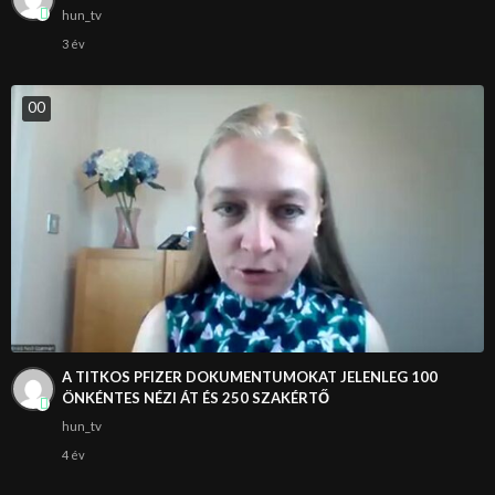
hun_tv
3 év
0
0
A TITKOS PFIZER DOKUMENTUMOKAT JELENLEG 100
ÖNKÉNTES NÉZI ÁT ÉS 250 SZAKÉRTŐ
hun_tv
4 év