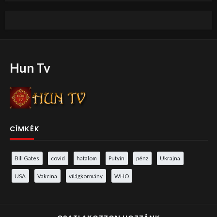
Hun Tv
CÍMKÉK
Bill Gates
covid
hatalom
Putyin
pénz
Ukrajna
USA
Vakcina
világkormány
WHO