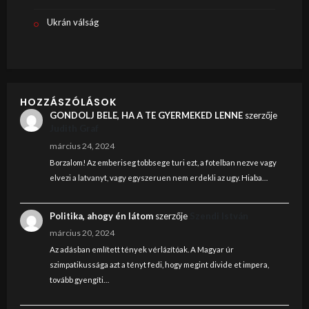
Ukrán válság
HOZZÁSZÓLÁSOK
GONDOLJ BELE, HA A TE GYERMEKED LENNE
szerzője
Judith Graf
március 24, 2024
Borzalom! Az emberiseg tobbsege turi ezt, a fotelban nezve vagy
elvezi a latvanyt, vagy egyszeruen nem erdekli az ugy. Hiaba…
Politika, ahogy én látom
szerzője
Szendi István
március 20, 2024
Az adásban említett tények vérlázítóak. A Magyar úr
szimpatikussága azt a tényt fedi, hogy megint divide et impera,
tovább gyengíti…