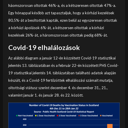
háomszorosan oltottak 46%-a, és a kétszeresen oltottak 47%-a.
Egy hónappal később azt tapasztaljuk, hogy a kórházi kezelések
80,5%-át a beoltottak kapták, ezen belül az egyszeresen oltottak
a kórházi ápolások 6%-át, a kétszersen oltottak a kórházi
kezelések 26%-át, a háromszorosan oltottak pedig 68%-át.
Covid-19 elhalálozások
Az alábbi diagram a január 12-én közzétett Covid-19 statisztikai
jelentés 13. táblázatában és a február 22-én közzétett PHS Covid-
19 statisztikai jelentés 14. táblázatában található adatok alapján
készült, és a Covid-19 fertőzöttek elhalálozási számait mutatja,
oltottsági státusz szerint december 4. és december 31., 21.,
valamint január 1. és január 28. és 22. között.