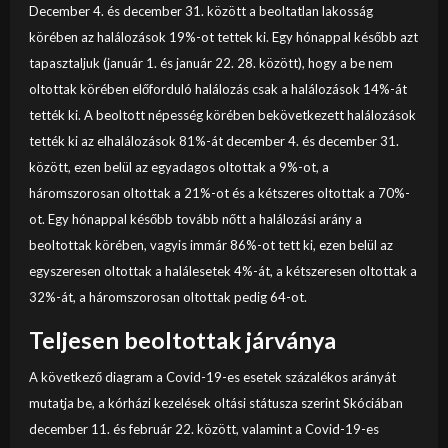
December 4. és december 31. között a beoltatlan lakosság
körében az halálozások 19%-ot tettek ki. Egy hónappal később azt
tapasztaljuk (január 1. és január 22. 28. között), hogy a be nem
oltottak körében előforduló halálozás csak a halálozások 14%-át
tették ki. A beoltott népesség körében bekövetkezett halálozások
tették ki az elhalálozások 81%-át december 4. és december 31.
között, ezen belül az egyadagos oltottak a 9%-ot, a
háromszorosan oltottak a 21%-ot és a kétszeres oltottak a 70%-
ot. Egy hónappal később tovább nőtt a halálozási arány a
beoltottak körében, vagyis immár 86%-ot tett ki, ezen belül az
egyszeresen oltottak a halálesetek 4%-át, a kétszeresen oltottak a
32%-át, a háromszorosan oltottak pedig 64-ot.
Teljesen beoltottak járványa
A következő diagram a Covid-19-es esetek százalékos arányát
mutatja be, a kórházi kezelések oltási státusza szerint Skóciában
december 11. és február 22. között, valamint a Covid-19-es