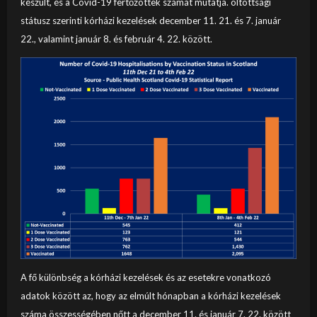
készült, és a Covid-19 fertőzöttek számát mutatja. oltottsági
státusz szerinti kórházi kezelések december 11. 21. és 7. január
22., valamint január 8. és február 4. 22. között.
A fő különbség a kórházi kezelések és az esetekre vonatkozó
adatok között az, hogy az elmúlt hónapban a kórházi kezelések
száma összességében nőtt a december 11. és január 7. 22. között