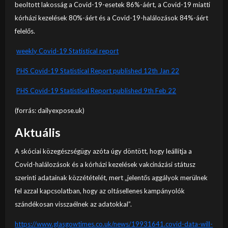
beoltott lakosság a Covid-19-esetek 86%-áért, a Covid-19 miatti
kórházi kezelések 80%-áért és a Covid-19-halálozások 84%-áért
felelős.
weekly Covid-19 Statistical report
PHS Covid-19 Statistical Report published 12th Jan 22
PHS Covid-19 Statistical Report published 9th Feb 22
(forrás: dailyexpose.uk)
Aktuális
A skóciai közegészségügy azóta úgy döntött, hogy leállítja a
Covid-halálozások és a kórházi kezelések vakcinázási státusz
szerinti adatainak közzétételét, mert „jelentős aggályok merülnek
fel azzal kapcsolatban, hogy az oltásellenes kampányolók
szándékosan visszaélnek az adatokkal”.
https://www.glasgowtimes.co.uk/news/19931641.covid-data-will-