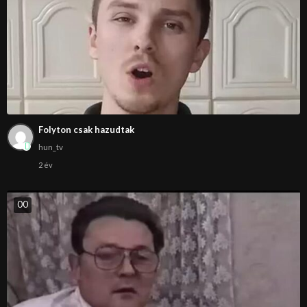
Folyton csak hazudtak
hun_tv
2 év
0
0