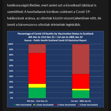
hatékonyságát illetően, mert amint azt a következő táblázat is
szemlélteti; A beoltatlanok körében csökkent a Covid-19-
halálozások aránya, az oltottak között viszont jelentősen nőtt, de
ismét a háromszoros oltottak érintettek leginkább.