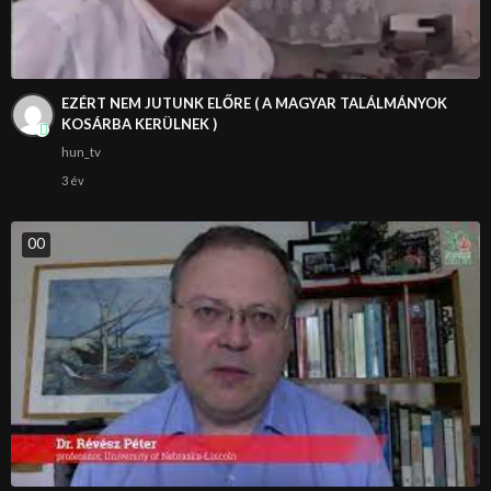
EZÉRT NEM JUTUNK ELŐRE ( A MAGYAR TALÁLMÁNYOK
KOSÁRBA KERÜLNEK )
hun_tv
3 év
0
0