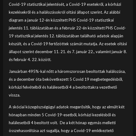
Covid-19 statisztikai jelentését, a Covid-19 esetekről, a kórházi
kezelésekről és a halálozásokról oltási állapot szerint. Az alábbi
diagram a január 12-én közzétett PHS Covid-19 statisztikai
jelentés 11. táblázatában és a február 22-én közzétett PHS Covid-
19 statisztikai jelentés 12. táblázatában található adatok alapján
készült, és a Covid-19 fertőzöttek számát mutatja. Az esetek oltási
állapot szerint december 11. 21. és 7. január 22., valamint január 8.
és február 4. 22. között.
Januárban 495%-kal nőtt a háromszorosan beoltottak halálozása,
és a december óta bekövetkezett 5 Covid 19 megbetegedésből,
kórházi felvételből és halálesetből 4 a beoltottakra vezethető
vissza.
A skóciai közegészségügyi adatok megerősítik, hogy az elmúlt két
hónapban minden 5 Covid-19-esetből, kórházi kezelésből és
halálesetből 4 beoltott volt. De a két hónap egymás melletti
összehasonlítása azt sugallja, hogy a Covid-19 emlékeztető