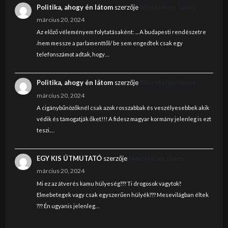
Politika, ahogy én látom
szerzője
Nincstelen János
március 20, 2024
Az előző véleményem folytatásaként: ... A budapesti rendészetre
/nem messze a parlamenttől/ be sem engedtek csak egy
telefonszámot adtak, hogy…
Politika, ahogy én látom
szerzője
Nincstelen János
március 20, 2024
A cigánybűnözőknél csak azok rosszabbak és veszélyesebbek akik
védik és támogatják őket!!! A fidesz magyar kormány jelenleg is ezt
teszi.…
EGY KIS ÚTMUTATÓ
szerzője
Nincstelen János
március 20, 2024
Mi ez az átverés kamu hülyeség??? Ti drogosok vagytok?
Elmebetegek vagy csak egyszerűen hülyék??? Mesevilágban éltek
??? Én ugyanis jelenleg…