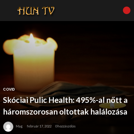
COVID
Skóciai Pulic Health: 495%-al nőtt a
háromszorosan oltottak halálozása
Mag
február 17, 2022
0 hozzászólás