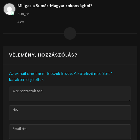
Mi igaz a Sumér-Magyar rokonságból?
hun_tv
4 év
VÉLEMÉNY, HOZZÁSZÓLÁS?
Az e-mail címet nem tesszük közzé.
A kötelező mezőket
*
karakterrel jelöltük
A te hozzászólásod
Név
Email cím