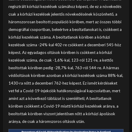
regisztrált kórházi kezelések számához képest, de ez a növekedés
csak a kórházi kezelések jelentős növekedésének köszönhető, a
háromszorosan beoltott populáció körében, mert az összes többi
demográfiai csoportban, beleértve a beoltatlanokat is, csökkent a
kórházi kezelések száma. A beoltatlanok körében a kórházi
kezelések száma -24%-kal 402-re csökkent a decemberi 545-höz
képest. Az egyadagos oltások körében is csökkent a kórházi
kezelések száma, de csak -1,6%-kal, 123-ról 121-re, a kettős
beoltottak körében pedig -28,7%-kal, 763-ról 544-re. A hármas
védőoltások körében azonban a kórházi kezelések száma 88%-kal,
1430-ra nőtt a decemberi 762-hez képest. Ez ismét kérdéseket
vet fel a Covid-19-injekciók hatékonyságával kapcsolatban, mert
amint azt a következő táblázat is szemlélteti; A beoltatlanok
körében csökkent a Covid-19 miatti kórházi kezelések aránya, a
beoltottak körében viszont jelentősen nőtt a kórházi ápolások
aránya, de csak a háromszoros oltások után.