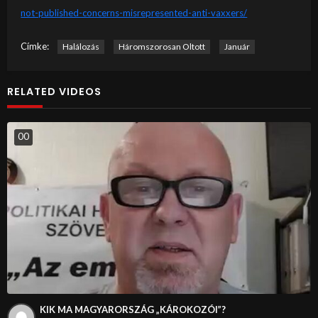
not-published-concerns-misrepresented-anti-vaxxers/
Címke:
Halálozás
Háromszorosan Oltott
Január
RELATED VIDEOS
0
0
KIK MA MAGYARORSZÁG „KÁROKOZÓI”?