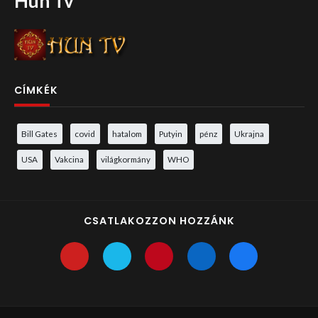
Hun Tv
CÍMKÉK
Bill Gates
covid
hatalom
Putyin
pénz
Ukrajna
USA
Vakcina
világkormány
WHO
CSATLAKOZZON HOZZÁNK