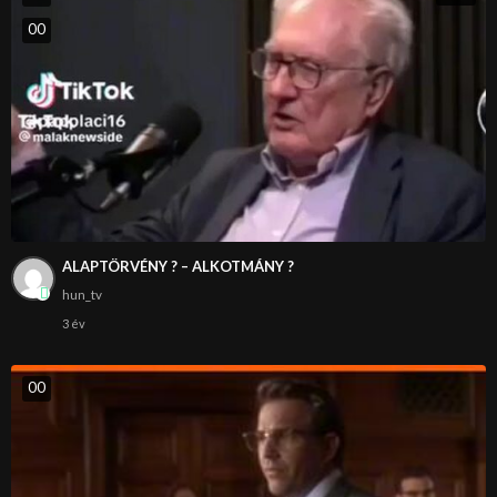
0
0
ALAPTÖRVÉNY ? – ALKOTMÁNY ?
hun_tv
3 év
0
0