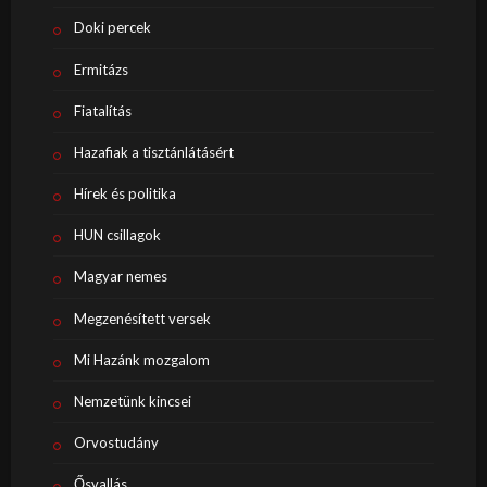
Doki percek
Ermitázs
Fiatalítás
Hazafiak a tisztánlátásért
Hírek és politika
HUN csillagok
Magyar nemes
Megzenésített versek
Mi Hazánk mozgalom
Nemzetünk kincsei
Orvostudány
Ősvallás