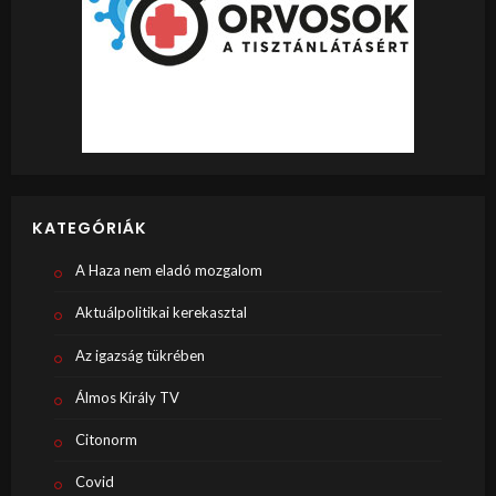
KATEGÓRIÁK
A Haza nem eladó mozgalom
Aktuálpolitikai kerekasztal
Az igazság tükrében
Álmos Király TV
Citonorm
Covid