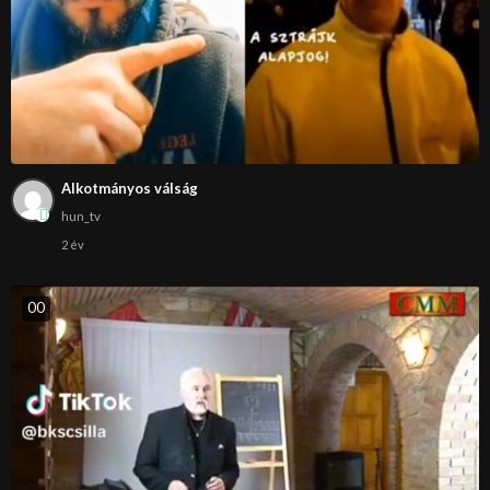
Alkotmányos válság
hun_tv
2 év
0
0