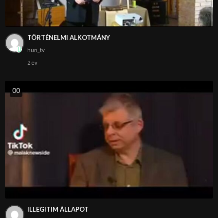
TÖRTÉNELMI ALKOTMÁNY
hun_tv
2 év
0
0
ILLEGITIM ÁLLAPOT