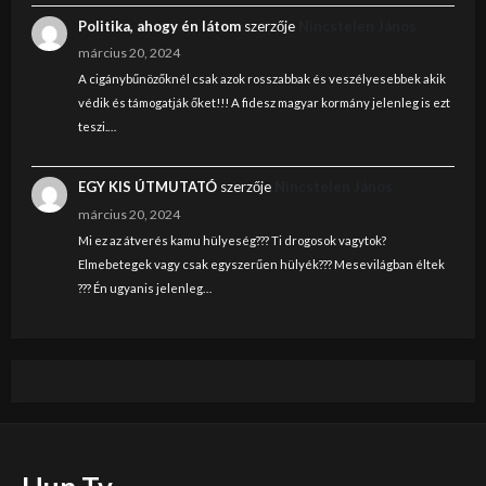
Politika, ahogy én látom
szerzője
Nincstelen János
március 20, 2024
A cigánybűnözőknél csak azok rosszabbak és veszélyesebbek akik
védik és támogatják őket!!! A fidesz magyar kormány jelenleg is ezt
teszi.…
EGY KIS ÚTMUTATÓ
szerzője
Nincstelen János
március 20, 2024
Mi ez az átverés kamu hülyeség??? Ti drogosok vagytok?
Elmebetegek vagy csak egyszerűen hülyék??? Mesevilágban éltek
??? Én ugyanis jelenleg…