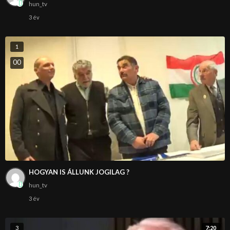
hun_tv
3 év
1
0
0
HOGYAN IS ÁLLUNK JOGILAG ?
hun_tv
3 év
7:20
3