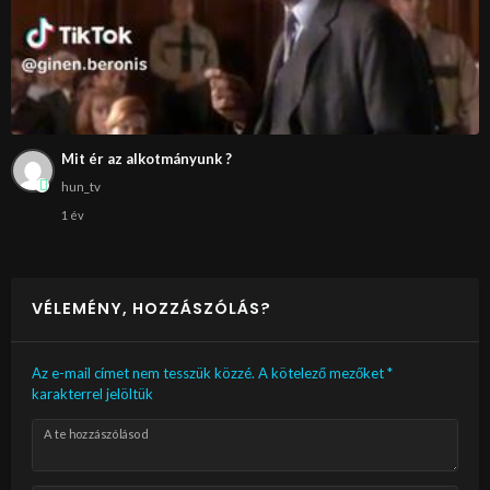
Mit ér az alkotmányunk ?
hun_tv
1 év
VÉLEMÉNY, HOZZÁSZÓLÁS?
Az e-mail címet nem tesszük közzé.
A kötelező mezőket
*
karakterrel jelöltük
A te hozzászólásod