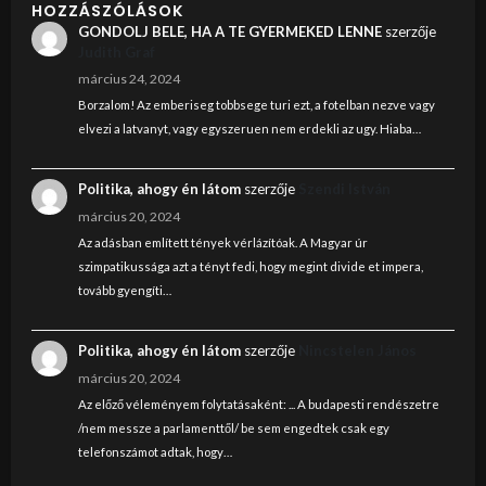
HOZZÁSZÓLÁSOK
GONDOLJ BELE, HA A TE GYERMEKED LENNE
szerzője
Judith Graf
március 24, 2024
Borzalom! Az emberiseg tobbsege turi ezt, a fotelban nezve vagy
elvezi a latvanyt, vagy egyszeruen nem erdekli az ugy. Hiaba…
Politika, ahogy én látom
szerzője
Szendi István
március 20, 2024
Az adásban említett tények vérlázítóak. A Magyar úr
szimpatikussága azt a tényt fedi, hogy megint divide et impera,
tovább gyengíti…
Politika, ahogy én látom
szerzője
Nincstelen János
március 20, 2024
Az előző véleményem folytatásaként: ... A budapesti rendészetre
/nem messze a parlamenttől/ be sem engedtek csak egy
telefonszámot adtak, hogy…