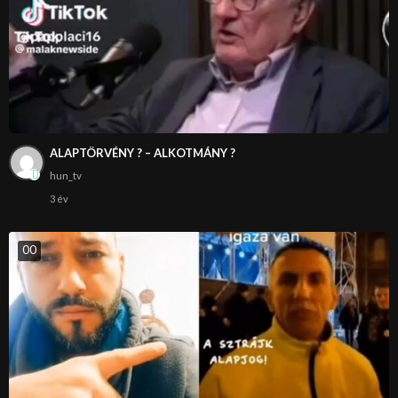
ALAPTÖRVÉNY ? – ALKOTMÁNY ?
hun_tv
3 év
0
0