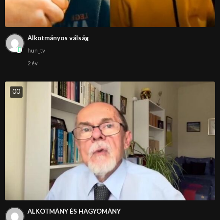
Alkotmányos válság
hun_tv
2 év
0
0
ALKOTMÁNY ÉS HAGYOMÁNY