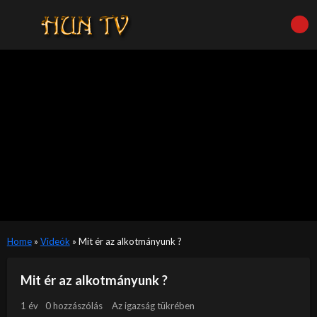
Home
»
Videók
»
Mit ér az alkotmányunk ?
Mit ér az alkotmányunk ?
1 év
0 hozzászólás
Az igazság tükrében