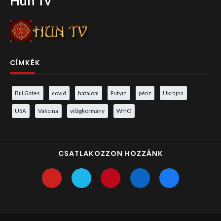
Hun Tv
CÍMKÉK
Bill Gates
covid
hatalom
Putyin
pénz
Ukrajna
USA
Vakcina
világkormány
WHO
CSATLAKOZZON HOZZÁNK