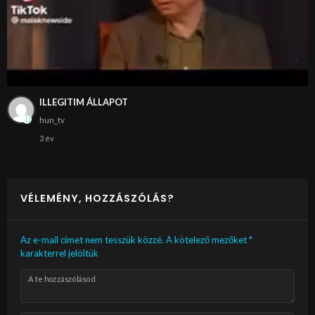
ILLEGITIM ÁLLAPOT
hun_tv
3 év
VÉLEMÉNY, HOZZÁSZÓLÁS?
Az e-mail címet nem tesszük közzé.
A kötelező mezőket
*
karakterrel jelöltük
A te hozzászólásod