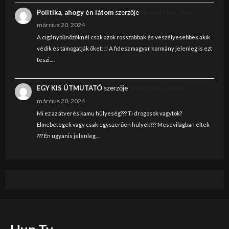
Politika, ahogy én látom
szerzője
Nincstelen János
március 20, 2024
A cigánybűnözőknél csak azok rosszabbak és veszélyesebbek akik
védik és támogatják őket!!! A fidesz magyar kormány jelenleg is ezt
teszi.…
EGY KIS ÚTMUTATÓ
szerzője
Nincstelen János
március 20, 2024
Mi ez az átverés kamu hülyeség??? Ti drogosok vagytok?
Elmebetegek vagy csak egyszerűen hülyék??? Mesevilágban éltek
??? Én ugyanis jelenleg…