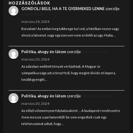
HOZZÁSZÓLÁSOK
GONDOLJ BELE, HA A TE GYERMEKED LENNE
szerzője
Judith Graf
március 24, 2024
Borzalom! Az emberiseg tobbsege turi ezt, a fotelban nezve vagy
elvezi a latvanyt, vagy egyszeruen nem erdekli az ugy. Hiaba…
Politika, ahogy én látom
szerzője
Szendi István
március 20, 2024
Az adásban említett tények vérlázítóak. A Magyar úr
szimpatikussága azt a tényt fedi, hogy megint divide et impera,
tovább gyengíti…
Politika, ahogy én látom
szerzője
Nincstelen János
március 20, 2024
Az előző véleményem folytatásaként: ... A budapesti rendészetre
/nem messze a parlamenttől/ be sem engedtek csak egy
telefonszámot adtak, hogy…