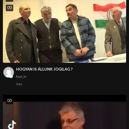
0
0
HOGYAN IS ÁLLUNK JOGILAG ?
hun_tv
3 év
0
0