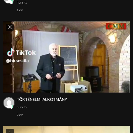
hun_tv
1 év
0
0
TÖRTÉNELMI ALKOTMÁNY
hun_tv
2 év
1