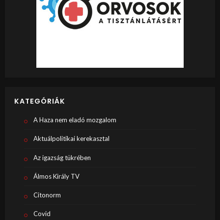
KATEGÓRIÁK
A Haza nem eladó mozgalom
Aktuálpolitikai kerekasztal
Az igazság tükrében
Álmos Király TV
Citonorm
Covid