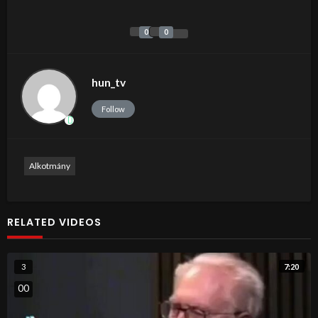
0
0
hun_tv
Follow
Alkotmány
RELATED VIDEOS
7:20
3
0
0