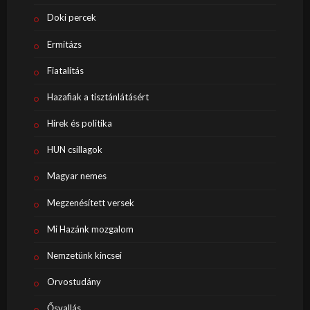
Doki percek
Ermitázs
Fiatalítás
Hazafiak a tisztánlátásért
Hírek és politika
HUN csillagok
Magyar nemes
Megzenésített versek
Mi Hazánk mozgalom
Nemzetünk kincsei
Orvostudány
Ősvallás