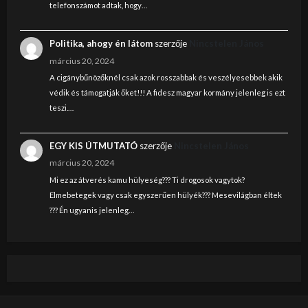
telefonszámot adtak, hogy…
Politika, ahogy én látom
szerzője
Nincstelen János
március 20, 2024
A cigánybűnözőknél csak azok rosszabbak és veszélyesebbek akik
védik és támogatják őket!!! A fidesz magyar kormány jelenleg is ezt
teszi.…
EGY KIS ÚTMUTATÓ
szerzője
Nincstelen János
március 20, 2024
Mi ez az átverés kamu hülyeség??? Ti drogosok vagytok?
Elmebetegek vagy csak egyszerűen hülyék??? Mesevilágban éltek
??? Én ugyanis jelenleg…