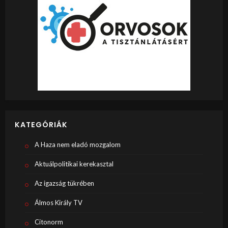
KATEGÓRIÁK
A Haza nem eladó mozgalom
Aktuálpolitikai kerekasztal
Az igazság tükrében
Álmos Király TV
Citonorm