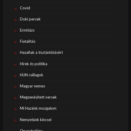
Covid
Doki percek
Ermitázs
Fiatalítás
Hazafiak a tisztánlátásért
Hírek és politika
HUN csillagok
Magyar nemes
Megzenésített versek
Mi Hazánk mozgalom
Nemzetünk kincsei
Orvostudány