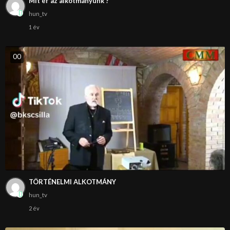
Mit ér az alkotmányunk ?
hun_tv
1 év
0
0
TÖRTÉNELMI ALKOTMÁNY
hun_tv
2 év