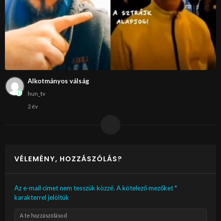
Alkotmányos válság
hun_tv
2 év
VÉLEMÉNY, HOZZÁSZÓLÁS?
Az e-mail címet nem tesszük közzé.
A kötelező mezőket
*
karakterrel jelöltük
A te hozzászólásod