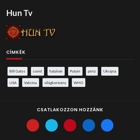
Hun Tv
CÍMKÉK
Bill Gates
covid
hatalom
Putyin
pénz
Ukrajna
USA
Vakcina
világkormány
WHO
CSATLAKOZZON HOZZÁNK