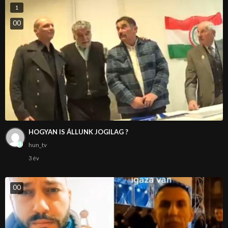
1
0
0
HOGYAN IS ÁLLUNK JOGILAG ?
hun_tv
3 év
0
0