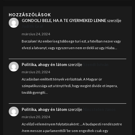
HOZZÁSZÓLÁSOK
GONDOLJ BELE, HA A TE GYERMEKED LENNE
szerzője
Judith Graf
március 24, 2024
Borzalom! Az emberiseg tobbsege turi ezt, a fotelban nezve vagy
elvezi a latvanyt, vagy egyszeruen nem erdekli az ugy. Hiaba…
Politika, ahogy én látom
szerzője
Szendi István
március 20, 2024
Az adásban említett tények vérlázítóak. A Magyar úr
szimpatikussága azt a tényt fedi, hogy megint divide et impera,
tovább gyengíti…
Politika, ahogy én látom
szerzője
Nincstelen János
március 20, 2024
Az előző véleményem folytatásaként: ... A budapesti rendészetre
/nem messze a parlamenttől/ be sem engedtek csak egy