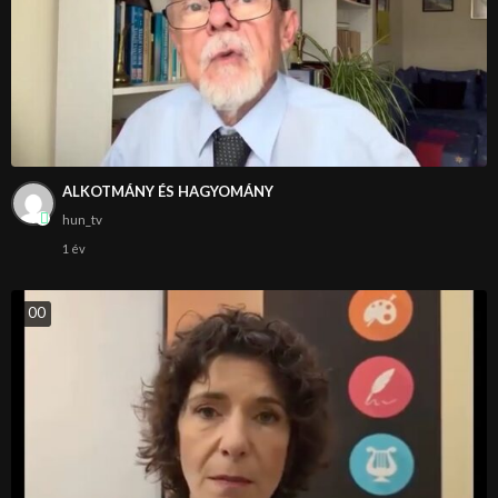
ALKOTMÁNY ÉS HAGYOMÁNY
hun_tv
1 év
0
0