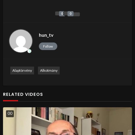
0
0
hun_tv
Follow
Alaptörvény
Alkotmány
RELATED VIDEOS
0
0