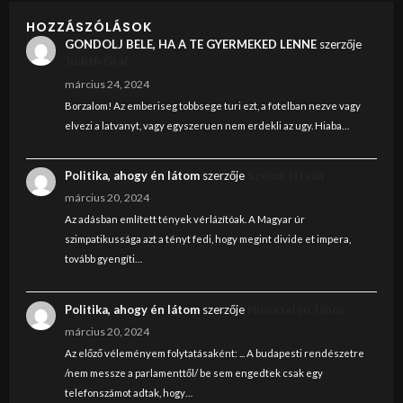
HOZZÁSZÓLÁSOK
GONDOLJ BELE, HA A TE GYERMEKED LENNE
szerzője
Judith Graf
március 24, 2024
Borzalom! Az emberiseg tobbsege turi ezt, a fotelban nezve vagy
elvezi a latvanyt, vagy egyszeruen nem erdekli az ugy. Hiaba…
Politika, ahogy én látom
szerzője
Szendi István
március 20, 2024
Az adásban említett tények vérlázítóak. A Magyar úr
szimpatikussága azt a tényt fedi, hogy megint divide et impera,
tovább gyengíti…
Politika, ahogy én látom
szerzője
Nincstelen János
március 20, 2024
Az előző véleményem folytatásaként: ... A budapesti rendészetre
/nem messze a parlamenttől/ be sem engedtek csak egy
telefonszámot adtak, hogy…