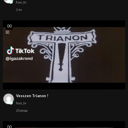
hun_tv
1 év
0
0
Vesszen Trianon !
hun_tv
2 hónap
0
0