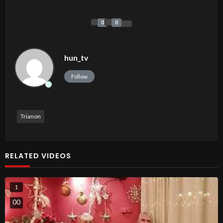
0
0
hun_tv
Follow
Trianon
RELATED VIDEOS
1
0
0