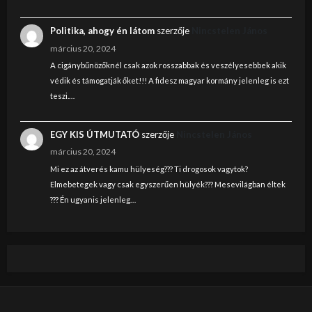
Politika, ahogy én látom
szerzője
Nincstelen János
március 20, 2024
A cigánybűnözőknél csak azok rosszabbak és veszélyesebbek akik
védik és támogatják őket!!! A fidesz magyar kormány jelenleg is ezt
teszi.…
EGY KIS ÚTMUTATÓ
szerzője
Nincstelen János
március 20, 2024
Mi ez az átverés kamu hülyeség??? Ti drogosok vagytok?
Elmebetegek vagy csak egyszerűen hülyék??? Mesevilágban éltek
??? Én ugyanis jelenleg…