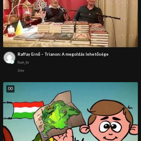
Raffay Ernő – Trianon: A megoldás lehetősége
hun_tv
3 év
0
0