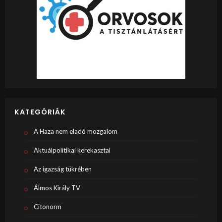
KATEGÓRIÁK
A Haza nem eladó mozgalom
Aktuálpolitikai kerekasztal
Az igazság tükrében
Álmos Király TV
Citonorm