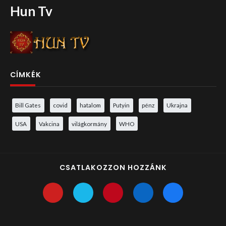
Hun Tv
CÍMKÉK
Bill Gates
covid
hatalom
Putyin
pénz
Ukrajna
USA
Vakcina
világkormány
WHO
CSATLAKOZZON HOZZÁNK