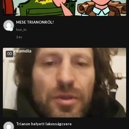
MESE TRIANONRÓL!
hun_tv
3 év
0
0
Trianon helyett lakosságcsere