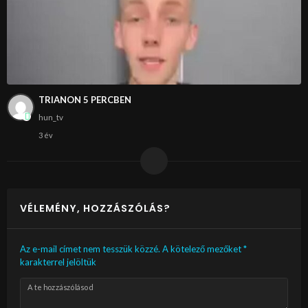
TRIANON 5 PERCBEN
hun_tv
3 év
VÉLEMÉNY, HOZZÁSZÓLÁS?
Az e-mail címet nem tesszük közzé.
A kötelező mezőket
*
karakterrel jelöltük
A te hozzászólásod